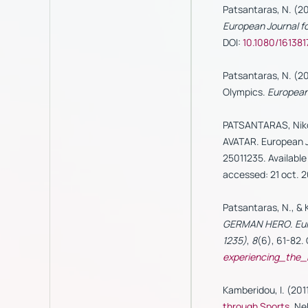
Patsantaras, N. (20
European Journal f
DOI:
10.1080/161381
Patsantaras, N. (20
Olympics.
Europea
PATSANTARAS, Nik
AVATAR. European Jo
25011235. Available 
accessed: 21 oct. 2
Patsantaras, N., & 
GERMAN HERO
.
Eu
1235)
,
8
(6), 61-82.
experiencing_the
Kamberidou, I. (201
through Sports.
Neb