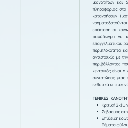
ικανοτήτων και 
πληροφορίας στο 
κατανοήσουν (ικα
νοηματοδοτούνται
επέκταση οι κοιν
παράδειγμα να 
επαγγελματικού ρό
περιπλοκότητα κα
αντιστοιχία με τη
περιβάλλοντος πο
κεντρικός είναι η
συνιστώσας μιας 
εκθετικά επιταχυν
ΓΕΝΙΚΕΣ ΙΚΑΝΟΤΗ
Κριτική Σκέψ
Σεβασμός στη
Επίδειξη κοιν
θέματα φύλο