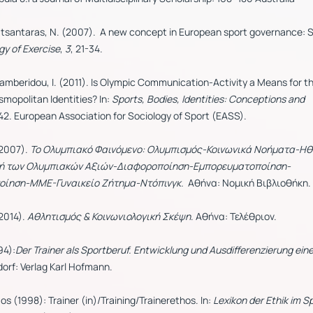
Patsantaras, N. (2007). A new concept in European sport governance: S
gy of Exercise
,
3
, 21-34.
amberidou, I. (2011). Is Olympic Communication-Activity a Means for t
mopolitan Identities? In:
Sports, Bodies, Identities: Conceptions and
42. European Association for Sociology of Sport (EASS).
2007).
Το Ολυμπιακό Φαινόμενο: Ολυμπισμός-Κοινωνικά Νοήματα-Ηθ
 των Ολυμπιακών Αξιών-Διαφοροποίηση-Εμπορευματοποίηση-
ποίηση-ΜΜΕ-Γυναικείο Ζήτημα-Ντόπινγκ.
Αθήνα: Νομική Βιβλιοθήκη.
2014).
Αθλητισμός & Κοινωνιολογική Σκέψη
. Αθήνα: Τελέθριον.
94):
Der Trainer als Sportberuf. Entwicklung und Ausdifferenzierung eine
dorf: Verlag Karl Hofmann.
os (1998): Trainer (in)/Training/Trainerethos. In:
Lexikon der Ethik im S