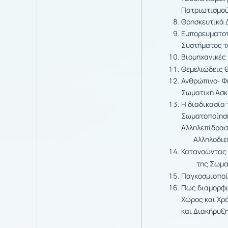
Πατριωτισμού,
Θρησκευτικά 
Εμπορευματοπ
Συστήματος τ
Βιομηχανικές
Θεμελιώδεις 
Ανθρώπινο- Φυ
Σωματική Άσκ
Η διαδικασία
Σωματοποίηση
Αλληλεπίδρα
Αλληλοδιείσ
Κατανοώντας 
της Σωματ
Παγκοσμιοποί
Πως διαμορφώ
Χώρος και Χρ
και Διακήρυξ