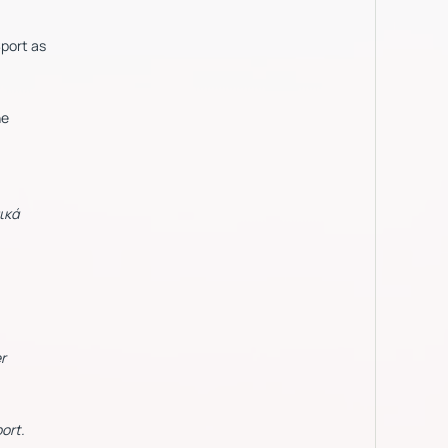
port as
he
ικά
r
port.