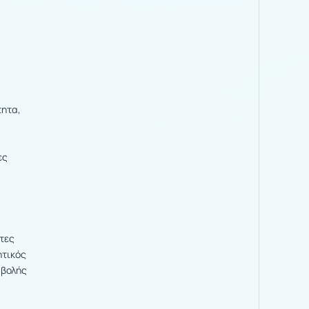
τητα,
ες
τες
ητικός
αβολής