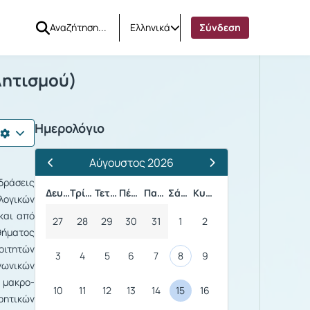
Ελληνικά
Σύνδεση
α του Αθλητισμού)
λητισμού)
Ημερολόγιο
Αύγουστος 2026
Προηγούμενος Μήνας
Επόμενος Μήνας
δράσεις
Δευτέρα
Τρίτη
Τετάρτη
Πέμπτη
Παρασκευή
Σάββατο
Κυριακή
λογικών
και από
27
28
29
30
31
1
2
θήματος
οιτητών
3
4
5
6
7
8
9
νωνικών
 μακρο-
10
11
12
13
14
15
16
οητικών