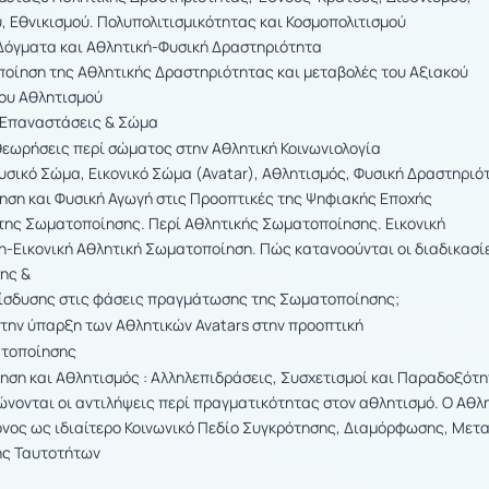
 Εθνικισμού. Πολυπολιτισμικότητας και Κοσμοπολιτισμού
Δόγματα και Αθλητική-Φυσική Δραστηριότητα
οίηση της Αθλητικής Δραστηριότητας και μεταβολές του Αξιακού
ου Αθλητισμού
 Επαναστάσεις & Σώμα
θεωρήσεις περί σώματος στην Αθλητική Κοινωνιολογία
σικό Σώμα, Εικονικό Σώμα (Avatar), Αθλητισμός, Φυσική Δραστηριό
ηση και Φυσική Αγωγή στις Προοπτικές της Ψηφιακής Εποχής
 της Σωματοποίησης. Περί Αθλητικής Σωματοποίησης. Εικονική
-Εικονική Αθλητική Σωματοποίηση. Πώς κατανοούνται οι διαδικασί
σης &
δυσης στις φάσεις πραγμάτωσης της Σωματοποίησης;
την ύπαρξη των Αθλητικών Avatars στην προοπτική
οποίησης
ηση και Αθλητισμός : Αλληλεπιδράσεις, Συσχετισμοί και Παραδοξότη
νονται οι αντιλήψεις περί πραγματικότητας στον αθλητισμό. Ο Αθλ
όνος ως ιδιαίτερο Κοινωνικό Πεδίο Συγκρότησης, Διαμόρφωσης, Μετ
ης Ταυτοτήτων