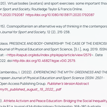
20). Virtual bodies (avatars) and sport exercises: some important tho
or Sport and Society
, Routledge Taylor & Francis Online.
71.2020.1792087
https://doi.org/10.1080/16138171.2020.1792087
15). Cosmopolitanism an alternative way of thinking in the contempor
n
Journal
for
Sport
and
Society
, 12 (2), 215-238.
olaos. PRESENCE AND BODY-OWNERSHIP: THE CASE OF THE EXERCIS
urnal of Physical Education and Sport Science, [S.l.], aug. 2019. ISSN
at: <
https://oapub.org/edu/index.php/ejep/article/view/2579
>. Date
022. doi:
http://dx.doi.org/10.46827/ejpe.v0i0.2579
.
Kamberidou, I. (2022).
EXPERIENCING THE MYTH: GREEKNESS AND TH
ropean Journal of Physical Education and Sport Science (ISSN: 2501 -
 Open Access Publishing Group.
Publisher's Version
Abstract
_myth_published_august_19_2022_.pdf
1).
Athlete Activism and Peace Education: Bridging the Social Inequalit
ula 8.1 a Journal of Multidisciplinary Scholarship: 168–180 Australia