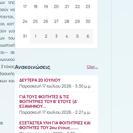
των της
17
18
19
20
21
22
23
ρούν να
τανται,
24
25
26
27
28
29
30
αι κατ'
ούν για
31
1
2
3
4
5
6
ων του
νωστική
ται— σε
ινωνικού
Ανακοινώσεις
 Στόχος
Όλες...
 βασικής
ΔΕΥΤΕΡΑ 20 ΙΟΥΛΙΟΥ
κων και
Παρασκευή 17 Ιουλίου 2026 - 3:30 μ.μ.
ΓΙΑ ΤΟΥΣ ΦΟΙΤΗΤΕΣ & ΤΙΣ
ΦΟΙΤΗΤΡΙΕΣ ΤΟΥ Β' ΕΤΟΥΣ (Δ'
ΕΞΑΜΗΝΟΥ...
Παρασκευή 17 Ιουλίου 2026 - 2:27 μ.μ.
σε
ΕΞΕΤΑΣΤΕΑ ΥΛΗ ΓΙΑ ΦΟΙΤΗΤΡΙΕΣ ΚΑΙ
ΦΟΙΤΗΤΕΣ ΤΟΥ 2ου έτους.......