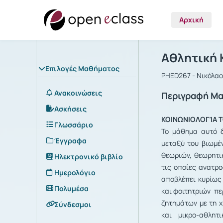
Αρχική
Μάθημα : Α
Αρχική Σελίδα
Αθλητική 
Επιλογές Μαθήματος
PHED267 - Νικόλα
Ανακοινώσεις
Περιγραφή Μ
Ασκήσεις
ΚΟΙΝΩΝΙΟΛΟΓΊΑ 
Γλωσσάριο
Το μάθημα αυτό δ
Έγγραφα
μεταξύ του βιωμέ
θεωριών, θεωρητι
Ηλεκτρονικό βιβλίο
τις οποίες ανατρ
Ημερολόγιο
αποβλέπει κυρίως
Πολυμέσα
και φοιτητριών πε
ζητημάτων με τη χ
Σύνδεσμοι
και μικρο-αθλητ