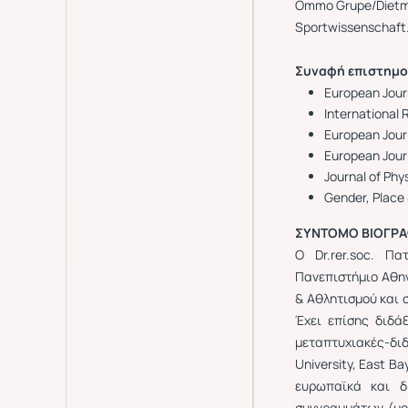
Ommo Grupe/Dietmar
Sportwissenschaft.
Συναφή
επιστημο
European Journ
International 
European Jour
European Journ
Journal of Phy
Gender, Place
ΣΥΝΤΟΜΟ ΒΙΟΓΡΑ
Ο Dr.rer.soc. Π
Πανεπιστήμιο Αθην
& Αθλητισμού και 
Έχει επίσης διδάξ
μεταπτυχιακές-δι
University, East B
ευρωπαϊκά και δ
συγγραμμάτων (μο