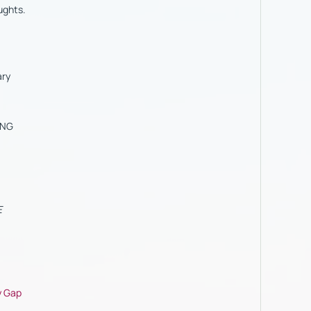
ughts.
ary
ING
E
y Gap