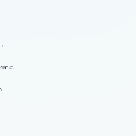
 :
ademic\
 :