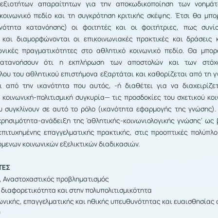
δεξιοτήτων απαραίτητων για την αποκωδικοποίηση των νοημά
κοινωνικό πεδίο και τη συγκρότηση κριτικής σκέψης. Έτσι θα μπο
νότητα κατανόησης) οι φοιτητές και οι φοιτήτριες, πως συνίσ
 και διαμορφώνονται οι επικοινωνιακές πρακτικές και δράσεις κ
ωνικές πραγματικότητες στο αθλητικό κοινωνικό πεδίο. Θα μπορ
κατανοήσουν ότι η εκπλήρωση των αποστολών και των στόχ
λου του αθλητικού επιστήμονα εξαρτάται και καθορίζεται από τη γ
ι από την ικανότητα που αυτός, -ή διαθέτει για να διαχειρίζε
ν κοινωνική-πολιτισμική συγκυρία— τις προσδοκίες του σχετικού κο
υ συγκλίνουν σε αυτό το ρόλο (ικανότητα εφαρμογής της γνώσης).
 χρησιμότητα-ανάδειξη της ’αθλητικής-κοινωνιολογικής γνώσης’ ως
επιτυχημένης επαγγελματικής πρακτικής, στις προοπτικές πολύπλο
όμενων κοινωνικών εξελικτικών διαδικασιών.
ΤΕΣ
η, Αναστοχαστικός προβληματισμός
 διαφορετικότητα και στην πολυπολιτισμικότητα
ωνικής, επαγγελματικής και ηθικής υπευθυνότητας και ευαισθησίας 
υ