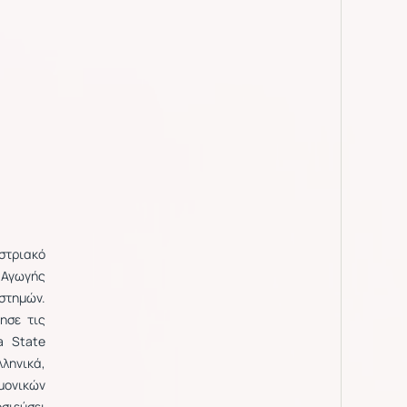
στριακό
 Αγωγής
ιστημών.
ησε τις
a State
λληνικά,
μονικών
σιεύσει