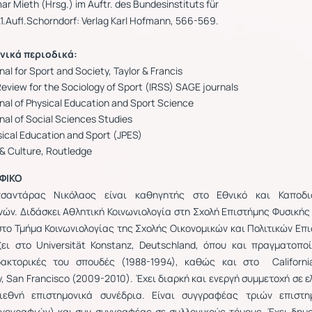
 Mieth (Hrsg.) im Auftr. des Bundesinstituts für
1.Aufl.Schorndorf: Verlag Karl Hofmann, 566-569.
νικά
περιοδικά
:
al for Sport and Society, Taylor & Francis
Review for the Sociology of Sport (IRSS) SAGE journals
nal of Physical Education and Sport Science
al of Social Sciences Studies
sical Education and Sport (JPES)
 & Culture, Routledge
ΦΙΚΟ
ατσαντάρας Νικόλαος είναι καθηγητής στο Εθνικό και Καποδι
ών. Διδάσκει Αθλητική Κοινωνιολογία στη Σχολή Επιστήμης Φυσικής
στο Τμήμα Κοινωνιολογίας της Σχολής Οικονομικών και Πολιτικών Επ
ει στο Universität Konstanz, Deutschland, όπου και πραγματοποί
δακτορικές του σπουδές (1988-1994), καθώς και στο Californi
ay, San Francisco (2009-2010). Έχει διαρκή και ενεργή συμμετοχή σε ε
ιεθνή επιστημονικά συνέδρια. Είναι συγγραφέας τριών επιστη
νογραφιών) και συν-συγγραφέας σε συλλογικούς τόμους. Έχει δημο