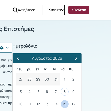
Ελληνικά
Σύνδεση
οινωνικές Επιστήμες
ς Επιστήμες
Ημερολόγιο
Αύγουστος 2026
του για
Προηγούμενος Μήνας
Επόμενος Μήνας
χής μιας
Δευτέρα
Τρίτη
Τετάρτη
Πέμπτη
Παρασκευή
Σάββατο
Κυριακή
α κέντρα
27
28
29
30
31
1
2
κός της
ιμέτωπος
3
4
5
6
7
8
9
απάντηση
ομέα της
10
11
12
13
14
15
16