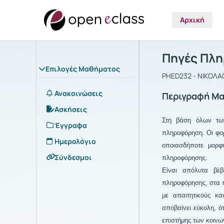
Αρχική
Μάθημα : Π
Αρχική Σελίδα
Πηγές Πλη
Επιλογές Μαθήματος
PHED232 - ΝΙΚΟΛ
Ανακοινώσεις
Περιγραφή Μ
Ασκήσεις
Στη βάση όλων των
Έγγραφα
πληροφόρηση. Οι φορ
Ημερολόγιο
οποιασδήποτε μορφή
Σύνδεσμοι
πληροφόρησης.
Είναι απόλυτα βέβ
πληροφόρησης, στα π
με απαιτητικούς κ
αποβαίνει εύκολη, ό
επιστήμης των κοινω