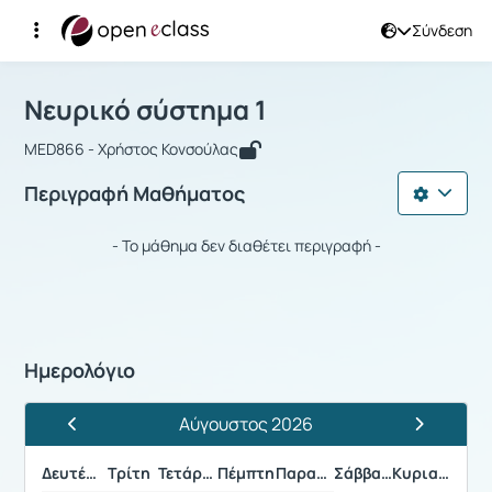
Σύνδεση
Μάθημα : Νευρικό σύστημα 1
Αρχική Σελίδα
Νευρικό σύστημα 1
Νευρικό σύστημα 1
MED866 - Χρήστος Κονσούλας
Περιγραφή Μαθήματος
- Το μάθημα δεν διαθέτει περιγραφή -
Ημερολόγιο
Αύγουστος 2026
Προηγούμενος Μήνας
Επόμενος 
Δευτέρα
Τρίτη
Τετάρτη
Πέμπτη
Παρασκευή
Σάββατο
Κυριακή