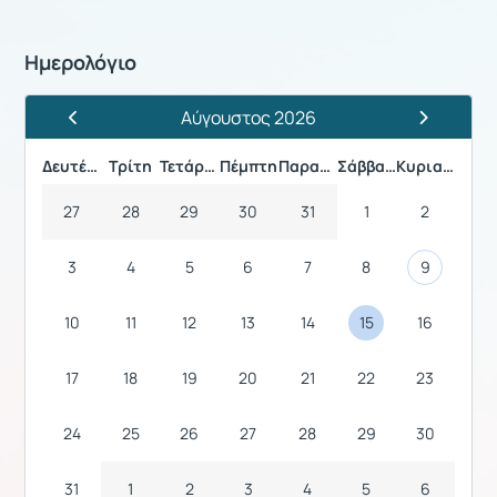
Ημερολόγιο
Αύγουστος 2026
Προηγούμενος Μήνας
Επόμενος 
Δευτέρα
Τρίτη
Τετάρτη
Πέμπτη
Παρασκευή
Σάββατο
Κυριακή
27
28
29
30
31
1
2
3
4
5
6
7
8
9
10
11
12
13
14
15
16
17
18
19
20
21
22
23
24
25
26
27
28
29
30
31
1
2
3
4
5
6