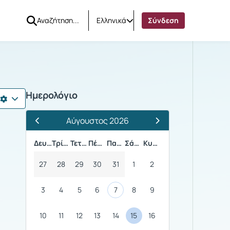
Ελληνικά
Σύνδεση
ΑΙΤΙΑ
Ημερολόγιο
Αύγουστος 2026
Προηγούμενος Μήνας
Επόμενος Μήνας
Δευτέρα
Τρίτη
Τετάρτη
Πέμπτη
Παρασκευή
Σάββατο
Κυριακή
27
28
29
30
31
1
2
3
4
5
6
7
8
9
10
11
12
13
14
15
16