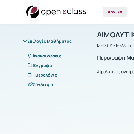
Αρχική
Μάθημα : Α
Αρχική Σελίδα
ΑΙΜΟΛΥΤΙΚ
Επιλογές Μαθήματος
MED601 - Μελέτης 
Ανακοινώσεις
Περιγραφή Μ
Έγγραφα
Αιμολυτικές αναιμί
Ημερολόγιο
Σύνδεσμοι