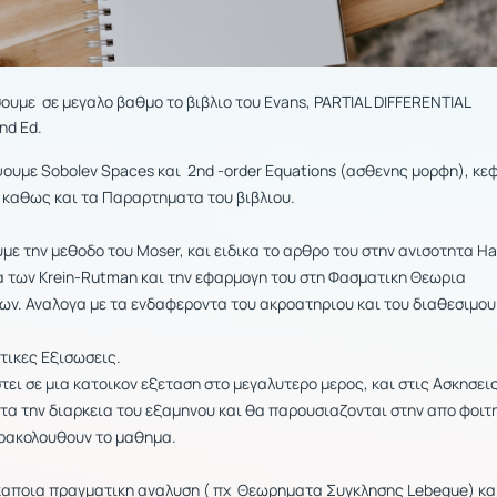
υμε σε μεγαλο βαθμο το βιβλιο του Evans, PARTIAL DIFFERENTIAL
nd Ed.
ουμε Sobolev Spaces και 2nd -order Equations (ασθενης μορφη), κε
, καθως και τα Παραρτηματα του βιβλιου.
ε την μεθοδο του Moser, και ειδικα το αρθρο του στην ανισοτητα Ha
 των Krein-Rutman και την εφαρμογη του στη Φασματικη Θεωρια
των. Αναλογα με τα ενδαφεροντα του ακροατηριου και του διαθεσιμου
τικες Εξισωσεις.
ει σε μια κατοικον εξεταση στο μεγαλυτερο μερος, και στις Ασκησει
τα την διαρκεια του εξαμηνου και θα παρουσιαζονται στην απο φοιτ
αρακολουθουν το μαθημα.
αποια πραγματικη αναλυση ( πχ Θεωρηματα Συγκλησης Lebegue) κα