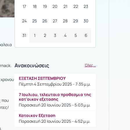
17
18
19
20
21
22
23
24
25
26
27
28
29
30
31
1
2
3
4
5
6
φαλαια
Ανακοινώσεις
rnack.
Όλες...
ΕΞΕΤΑΣΗ ΣΕΠΤΕΜΒΡΙΟΥ
 χρονου
Πέμπτη 4 Σεπτεμβρίου 2025 - 7:35 μ.μ.
7 Ιουλιου, τελευταια προθεσμια της
κατ'οικον εξετασης
ς που
Παρασκευή 20 Ιουνίου 2025 - 5:03 μ.μ.
ητες/
Κατοικον Εξεταση
Παρασκευή 20 Ιουνίου 2025 - 4:52 μ.μ.
ι