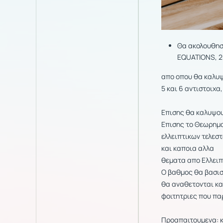
Θα ακολουθησο
EQUATIONS, 2
απο οπου θα καλυψ
5 και 6 αντιστοιχα
Επισης θα καλυψουμ
Επισης το Θεωρημα
ελλειπτικων τελεσ
και καποια αλλα
θεματα απο Ελλειπ
Ο βαθμος θα βασιστ
θα αναθετονται κα
φοιτητριες που π
Προαπαιτουμενα: κ