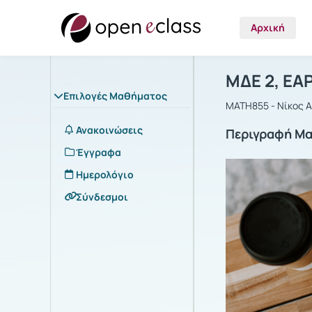
Αρχική
Μάθημα : Μ
Αρχική Σελίδα
ΜΔΕ 2, ΕΑ
Επιλογές Μαθήματος
MATH855 - Νίκος Α
Ανακοινώσεις
Περιγραφή Μ
Έγγραφα
Ημερολόγιο
Σύνδεσμοι