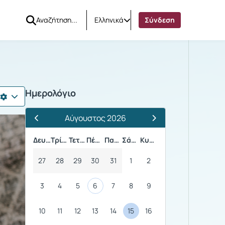
Ελληνικά
Σύνδεση
Ημερολόγιο
Αύγουστος 2026
Προηγούμενος Μήνας
Επόμενος Μήνας
Δευτέρα
Τρίτη
Τετάρτη
Πέμπτη
Παρασκευή
Σάββατο
Κυριακή
27
28
29
30
31
1
2
3
4
5
6
7
8
9
10
11
12
13
14
15
16