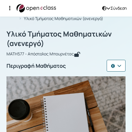
Σύνδεση
Μάθημα : Υλικό Τμήματος Μαθηματικ
Αρχική Σελίδα
Υλικό Τμήματος Μαθηματικών (ανενεργό)
Υλικό Τμήματος Μαθηματικών
(ανενεργό)
MATH577 - Απόστολος Μπουρνέτας
Περιγραφή Μαθήματος