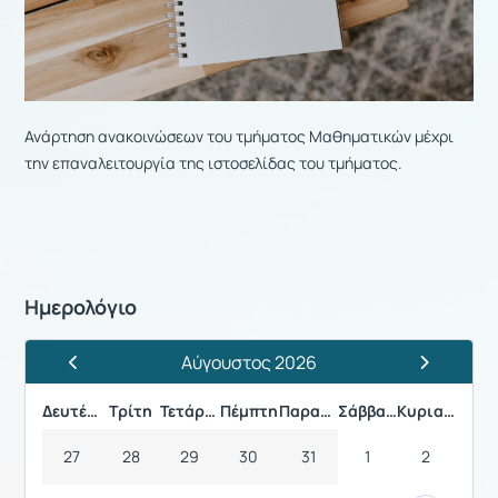
Ανάρτηση ανακοινώσεων του τμήματος Μαθηματικών μέχρι
την επαναλειτουργία της ιστοσελίδας του τμήματος.
Ημερολόγιο
Αύγουστος 2026
Προηγούμενος Μήνας
Επόμενος 
Δευτέρα
Τρίτη
Τετάρτη
Πέμπτη
Παρασκευή
Σάββατο
Κυριακή
27
28
29
30
31
1
2