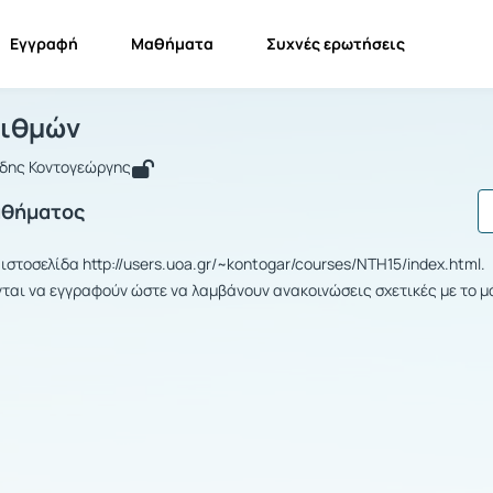
Εγγραφή
Μαθήματα
Συχνές ερωτήσεις
εωρία Αριθμών
Θεωρία Αριθμών
ριθμών
ίδης Κοντογεώργης
αθήματος
 ιστοσελίδα http://users.uoa.gr/~kontogar/courses/NTH15/index.html.
νται να εγγραφούν ώστε να λαμβάνουν ανακοινώσεις σχετικές με το 