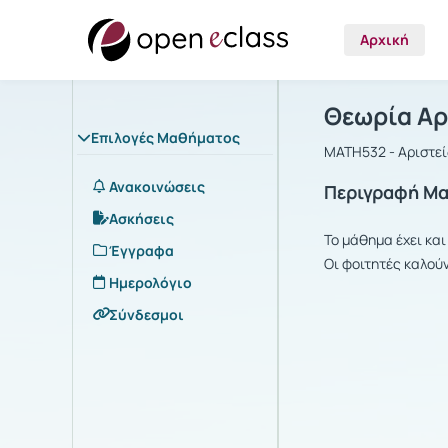
Αρχική
Μάθημα : Θ
Αρχική Σελίδα
Θεωρία Α
Επιλογές Μαθήματος
MATH532 - Αριστε
Ανακοινώσεις
Περιγραφή Μ
Ασκήσεις
Το μάθημα έχει και
Έγγραφα
Οι φοιτητές καλού
Ημερολόγιο
Σύνδεσμοι