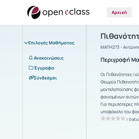
Αρχική
Μάθημα : Π
Αρχική Σελίδα
Πιθανότητ
Επιλογές Μαθήματος
MATH273 - Αντώνη
Ανακοινώσεις
Περιγραφή Μ
Έγγραφα
Οι Πιθανότητες Ι 
Σύνδεσμοι
Θεωρία Πιθανοτήτω
μοντελοποίησης φα
φαινομένων αυτών 
Για περισότερες πλ
υποφάκελο του φακ
| 0 αξι