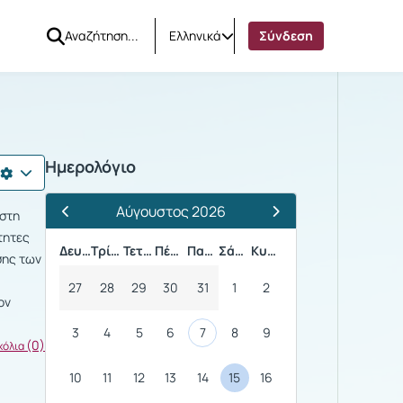
Ελληνικά
Σύνδεση
Ημερολόγιο
Αύγουστος 2026
 στη
Προηγούμενος Μήνας
Επόμενος Μήνας
τητες
Δευτέρα
Τρίτη
Τετάρτη
Πέμπτη
Παρασκευή
Σάββατο
Κυριακή
σης των
27
28
29
30
31
1
2
ον
3
4
5
6
7
8
9
(0)
χόλια
10
11
12
13
14
15
16