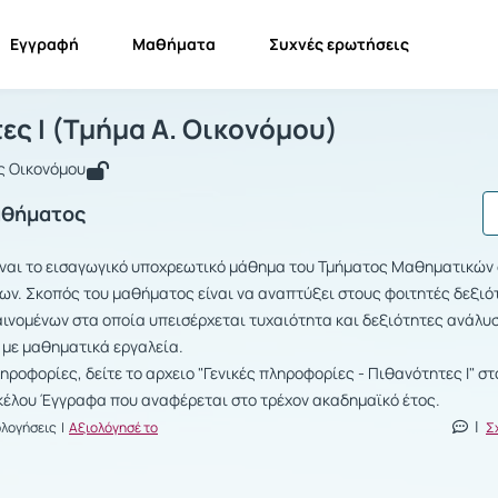
Εγγραφή
Μαθήματα
Συχνές ερωτήσεις
ιθανότητες Ι (Τμήμα Α. Οικονόμου)
Πιθανότητες Ι (Τμήμα Α. Οικονόμου)
ες Ι (Τμήμα Α. Οικονόμου)
ς Οικονόμου
αθήματος
είναι το εισαγωγικό υποχρεωτικό μάθημα του Τμήματος Μαθηματικών
ν. Σκοπός του μαθήματος είναι να αναπτύξει στους φοιτητές δεξιό
ινομένων στα οποία υπεισέρχεται τυχαιότητα και δεξιότητες ανάλυ
με μαθηματικά εργαλεία.
ηροφορίες, δείτε το αρχειο "Γενικές πληροφορίες - Πιθανότητες Ι" στ
έλου Έγγραφα που αναφέρεται στο τρέχον ακαδημαϊκό έτος.
|
ολογήσεις |
Αξιολόγησέ το
Σ