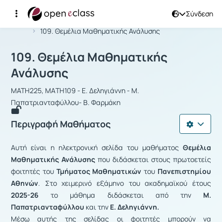
Σύνδεση
Μάθημα : 109. Θεμέλια Μαθηματικής
Αρχική Σελίδα
109. Θεμέλια Μαθηματικής Ανάλυσης
109. Θεμέλια Μαθηματικής
Ανάλυσης
MATH225, ΜΑTH109 - Ε. Δεληγιάννη - Μ.
Παπατριανταφύλλου- B. Φαρμάκη
Περιγραφή Μαθήματος
Αυτή είναι η ηλεκτρονική σελίδα του μαθήματος
Θεμέλια
Μαθηματικής Ανάλυσης
που διδάσκεται στους πρωτοετείς
φοιτητές του
Τμήματος Μαθηματικών
του
Πανεπιστημίου
Αθηνών
. Στο χειμερινό εξάμηνο του ακαδημαϊκού έτους
2025-26
το μάθημα διδάσκεται από την
Μ.
Παπατριανταφύλλου
και την
Ε. Δεληγιάννη.
Μέσω αυτής της σελίδας οι φοιτητές μπορούν να