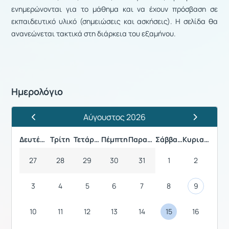
ενημερώνονται για το μάθημα και να έχουν πρόσβαση σε
εκπαιδευτικό υλικό (σημειώσεις και ασκήσεις). Η σελίδα θα
ανανεώνεται τακτικά στη διάρκεια του εξαμήνου.
Ημερολόγιο
Αύγουστος 2026
Προηγούμενος Μήνας
Επόμενος 
Δευτέρα
Τρίτη
Τετάρτη
Πέμπτη
Παρασκευή
Σάββατο
Κυριακή
27
28
29
30
31
1
2
3
4
5
6
7
8
9
10
11
12
13
14
15
16