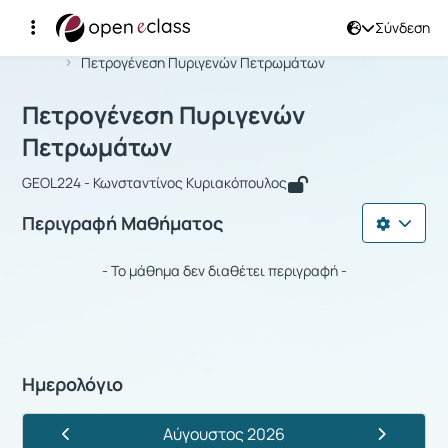
Σύνδεση
Μάθημα : Πετρογένεση Πυριγενών Π
Αρχική Σελίδα
Πετρογένεση Πυριγενών Πετρωμάτων
Πετρογένεση Πυριγενών
Πετρωμάτων
GEOL224 - Κωνσταντίνος Κυριακόπουλος
Περιγραφή Μαθήματος
- Το μάθημα δεν διαθέτει περιγραφή -
Ημερολόγιο
Αύγουστος 2026
Προηγούμενος Μήνας
Επόμενος 