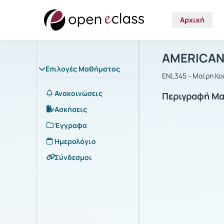
Αρχική
Μάθημα : 
Αρχική Σελίδα
AMERICAN
Επιλογές Μαθήματος
ENL345 - Μαίρη Κ
Ανακοινώσεις
Περιγραφή Μ
Ασκήσεις
Έγγραφα
Ημερολόγιο
Σύνδεσμοι