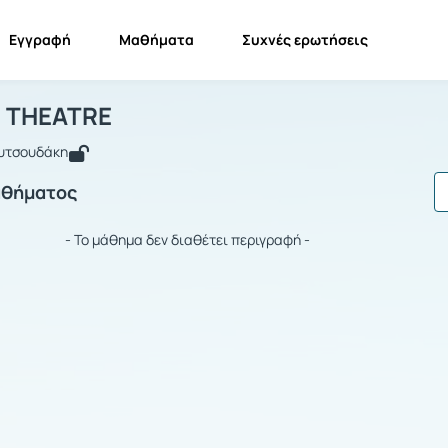
Εγγραφή
Μαθήματα
Συχνές ερωτήσεις
AMERICAN THEATRE
AMERICAN THEATRE
 THEATRE
ουτσουδάκη
αθήματος
- Το μάθημα δεν διαθέτει περιγραφή -