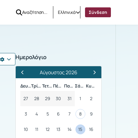
Ελληνικά
Σύνδεση
Ημερολόγιο
Αύγουστος 2026
Προηγούμενος Μήνας
Επόμενος Μήνας
Δευτέρα
Τρίτη
Τετάρτη
Πέμπτη
Παρασκευή
Σάββατο
Κυριακή
27
28
29
30
31
1
2
3
4
5
6
7
8
9
10
11
12
13
14
15
16