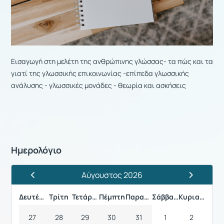
Εισαγωγή στη μελέτη της ανθρώπινης γλώσσας- τα πώς και τα
γιατί της γλωσσικής επικοινωνίας -επίπεδα γλωσσικής
ανάλυσης - γλωσσικές μονάδες - θεωρία και ασκήσεις
Ημερολόγιο
Αύγουστος 2026
Προηγούμενος Μήνας
Επόμενος 
Δευτέρα
Τρίτη
Τετάρτη
Πέμπτη
Παρασκευή
Σάββατο
Κυριακή
27
28
29
30
31
1
2