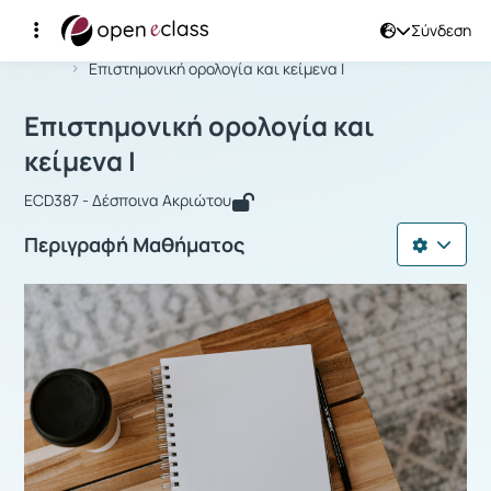
Σύνδεση
Μάθημα : Επιστημονική ορολογία και 
Αρχική Σελίδα
Επιστημονική ορολογία και κείμενα Ι
Επιστημονική ορολογία και
κείμενα Ι
ECD387 - Δέσποινα Ακριώτου
Περιγραφή Μαθήματος