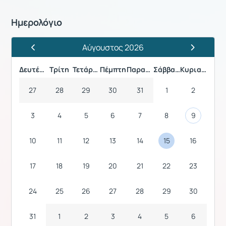
Ημερολόγιο
Αύγουστος 2026
Προηγούμενος Μήνας
Επόμενος 
Δευτέρα
Τρίτη
Τετάρτη
Πέμπτη
Παρασκευή
Σάββατο
Κυριακή
27
28
29
30
31
1
2
3
4
5
6
7
8
9
10
11
12
13
14
15
16
17
18
19
20
21
22
23
24
25
26
27
28
29
30
31
1
2
3
4
5
6