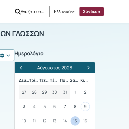
Ελληνικά
Σύνδεση
ΚΑΛΕΙΟ ΞΕΝΩΝ ΓΛΩΣΣΩΝ
ΕΝΩΝ ΓΛΩΣΣΩΝ
Ημερολόγιο
Αύγουστος 2026
Προηγούμενος Μήνας
Επόμενος Μήνας
Δευτέρα
Τρίτη
Τετάρτη
Πέμπτη
Παρασκευή
Σάββατο
Κυριακή
27
28
29
30
31
1
2
3
4
5
6
7
8
9
10
11
12
13
14
15
16