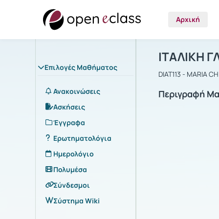
Αρχική
Μάθημα : Ι
Αρχική Σελίδα
ΙΤΑΛΙΚΗ Γ
Επιλογές Μαθήματος
DIAT113 - MARIA C
Ανακοινώσεις
Περιγραφή Μ
Ασκήσεις
Έγγραφα
Ερωτηματολόγια
Ημερολόγιο
Πολυμέσα
Σύνδεσμοι
Σύστημα Wiki