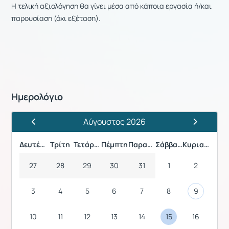
Η τελική αξιολόγηση θα γίνει μέσα από κάποια εργασία ή/και
παρουσίαση (όχι εξέταση).
Ημερολόγιο
Αύγουστος 2026
Προηγούμενος Μήνας
Επόμενος 
Δευτέρα
Τρίτη
Τετάρτη
Πέμπτη
Παρασκευή
Σάββατο
Κυριακή
27
28
29
30
31
1
2
3
4
5
6
7
8
9
10
11
12
13
14
15
16