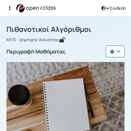
Σύνδεση
Μάθημα : Πιθανοτικοί Αλγόριθμοι
Αρχική Σελίδα
Πιθανοτικοί Αλγόριθμοι
Πιθανοτικοί Αλγόριθμοι
Μ173 - Δημήτρης Αχλιόπτας
Περιγραφή Μαθήματος