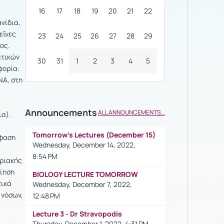
16
17
18
19
20
21
22
νίδια,
εΐνες
23
24
25
26
27
28
29
ος.
ετικών
30
31
1
2
3
4
5
φορία:
NA, στη
Announcements
ALL ANNOUNCEMENTS...
ια).
Tomorrow's Lectures (December 15)
μφαση
Wednesday, December 14, 2022,
8:54 PM
οριακής
οίηση
BIOLOGY LECTURE TOMORROW
τικά
Wednesday, December 7, 2022,
 νόσων,
12:48 PM
Lecture 3 - Dr Stravopodis
Thursday, December 1, 2022, 4:31 PM