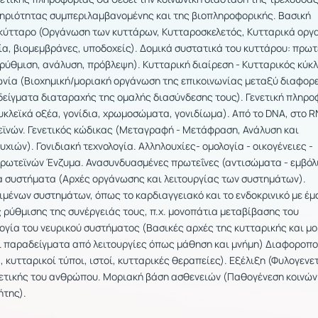
ηριότητας συμπεριλαμβανομένης και της βιοπληροφορικής. Βασική
 κύτταρο (Οργάνωση των κυττάρων, Κυτταροσκελετός, Κυτταρικά οργα
ία, βιομεμβράνες, υποδοχείς). Δομικά συστατικά του κυττάρου: πρωτ
 ρύθμιση, ανάλυση, πρόβλεψη). Κυτταρική διαίρεση - Κυτταρικός κύκλ
ωνία (Βιοχημική/μοριακή οργάνωση της επικοινωνίας μεταξύ διαφορ
δείγματα διαταραχής της ομαλής διασύνδεσης τους). Γενετική πληρο
κλεϊκά οξέα, γονίδια, χρωμοσώματα, γονιδίωμα). Από το DNA, στο R
ϊνών. Γενετικός κώδικας (Μεταγραφή - Μετάφραση, Ανάλυση και
χιών). Γονιδιακή τεχνολογία. Αλληλουχίες- ομολογία - οικογένειες -
ρωτεϊνών Ένζυμα. Ανασυνδυασμένες πρωτεΐνες (αντισώματα - εμβόλ
α συστήματα (Αρχές οργάνωσης και λειτουργίας των συστημάτων).
μένων συστημάτων, όπως το καρδιαγγειακό και το ενδοκρινικό με έ
 ρύθμισης της συνέργειάς τους, π.χ. μονοπάτια μεταβίβασης του
ογία του νευρικού συστήματος (Βασικές αρχές της κυτταρικής και μ
ι παραδείγματα από λειτουργίες όπως μάθηση και μνήμη) Διαφοροπ
 κυτταρικοί τύποι, ιστοί, κυτταρικές θεραπείες). Εξέλιξη (Φυλογενε
νετικής του ανθρώπου. Μοριακή βάση ασθενειών (Παθογένεση κοινών
ήτης).