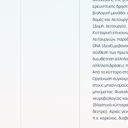
ερευνητικής δραστ
βιολογική μονάδα:
δομές και λειτουργ
(Δομή, λειτουργία,
Κυτταρική επικοιν
λειτουργιών, παρα
DNA (Δεοξυριβονου
σύνθεση των πρωτε
διευθέτηση αλληλου
αλληλεπιδράσεις π
Από το κύτταρο στ
Οργάνωση συγκεκρι
στους μηχανισμούς
μηνύματος. Φυσιολ
νευροβιολογίας κα
(Βλαστικά κύτταρα,
δέντρα). Αρχές γε
π.χ. καρκίνος, διαβ