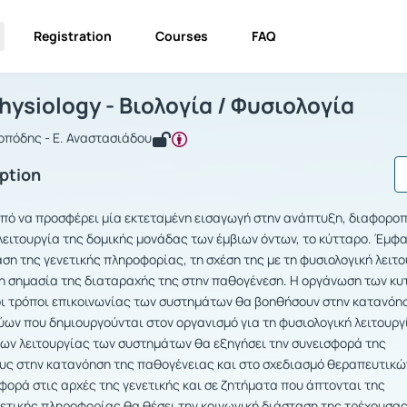
Registration
Courses
FAQ
ology / Physiology - Βιολογία / Φυσιολο
Biology / Physiology - Βιολογία / Φυσιολογία
Physiology - Βιολογία / Φυσιολογία
βοπόδης - Ε. Αναστασιάδου
ption
οπό να προσφέρει μία εκτεταμένη εισαγωγή στην ανάπτυξη, διαφοροπ
ειτουργία της δομικής μονάδας των έμβιων όντων, το κύτταρο. Έμφ
ση της γενετικής πληροφορίας, τη σχέση της με τη φυσιολογική λειτ
τη σημασία της διαταραχής της στην παθογένεση. Η οργάνωση των κ
οι τρόποι επικοινωνίας των συστημάτων θα βοηθήσουν στην κατανόη
ύων που δημιουργούνται στον οργανισμό για τη φυσιολογική λειτουργ
ων λειτουργίας των συστημάτων θα εξηγήσει την συνεισφορά της
υς στην κατανόηση της παθογένειας και στο σχεδιασμό θεραπευτικώ
φορά στις αρχές της γενετικής και σε ζητήματα που άπτονται της
νετικής πληροφορίας θα θέσει την κοινωνική διάσταση της τρέχουσα