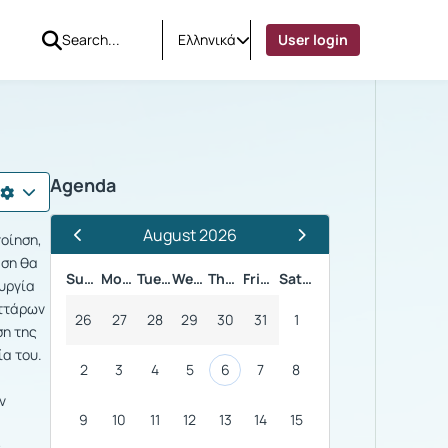
Ελληνικά
User login
γία
Agenda
August 2026
οίηση,
Previous Month
Next Month
αση θα
Sunday
Monday
Tuesday
Wednesday
Thursday
Friday
Saturday
ουργία
υττάρων
26
27
28
29
30
31
1
ση της
ία του.
2
3
4
5
6
7
8
ν
9
10
11
12
13
14
15
ς