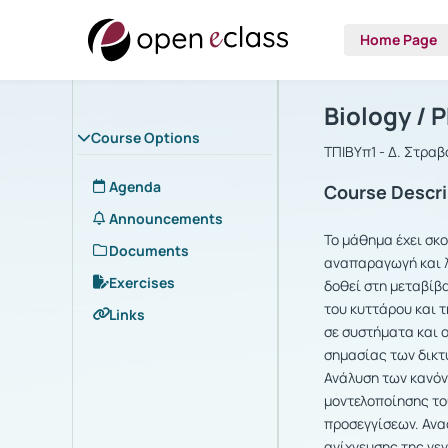
Home Page
Course : Bi
Αρχική Σελίδα
Biology / 
Course Options
ΤΠΙΒΥπ1 - Δ. Στρα
Agenda
Course Descri
Announcements
Το μάθημα έχει σκ
Documents
αναπαραγωγή και λ
Exercises
δοθεί στη μεταβίβα
του κυττάρου και 
Links
σε συστήματα και 
σημασίας των δικτ
Ανάλυση των κανόν
μοντελοποίησης το
προσεγγίσεων. Ανα
ανίχνευσης της γε