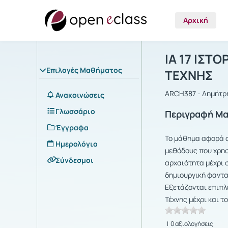
Αρχική
Μάθημα : Ι
Αρχική Σελίδα
ΙΑ 17 ΙΣΤ
Επιλογές Μαθήματος
ΤΕΧΝΗΣ
ARCH387 - Δημήτρ
Ανακοινώσεις
Γλωσσάριο
Περιγραφή Μ
Έγγραφα
Το μάθημα αφορά σ
Ημερολόγιο
μεθόδους που χρησ
Σύνδεσμοι
αρχαιότητα μέχρι 
δημιουργική φαντα
Εξετάζονται επιπλέ
Τέχνης μέχρι και τ
| 0 αξιολογήσεις