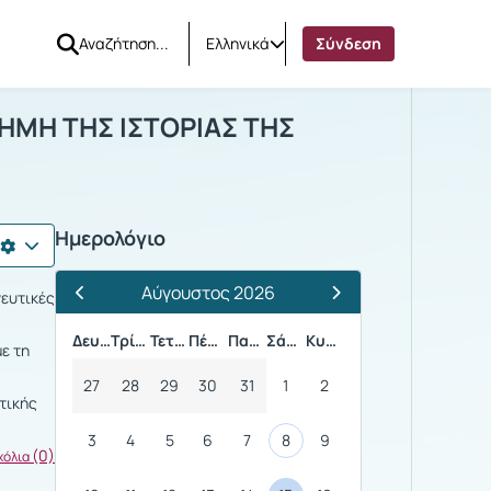
Ελληνικά
Σύνδεση
ΣΤΗΝ ΕΠΙΣΤΗΜΗ ΤΗΣ ΙΣΤΟΡΙΑΣ ΤΗΣ ΤΕΧΝ
ΤΗΜΗ ΤΗΣ ΙΣΤΟΡΙΑΣ ΤΗΣ
Ημερολόγιο
Αύγουστος 2026
νευτικές
Προηγούμενος Μήνας
Επόμενος Μήνας
Δευτέρα
Τρίτη
Τετάρτη
Πέμπτη
Παρασκευή
Σάββατο
Κυριακή
ε τη
27
28
29
30
31
1
2
τικής
3
4
5
6
7
8
9
(0)
χόλια