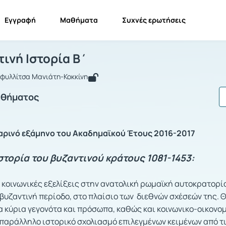
Εγγραφή
Μαθήματα
Συχνές ερωτήσεις
 21 Βυζαντινή Ιστορία Β΄
ΙΙ 21 Βυζαντινή Ιστορία Β΄
ντινή Ιστορία Β΄
φυλλίτσα Μανιάτη-Κοκκίνη
αθήματος
αρινό εξάμηνο του Ακαδημαϊκού Έτους 2016-2017
στορία του βυζαντινού κράτους 1081-1453:
ι κοινωνικές εξελίξεις στην ανατολική ρωμαϊκή αυτοκρατορί
βυζαντινή περίοδο, στο πλαίσιο των διεθνών σχέσεών της. 
 κύρια γεγονότα και πρόσωπα, καθώς και κοινωνικο-οικονομ
 παράλληλο ιστορικό σχολιασμό επιλεγμένων κειμένων από τ