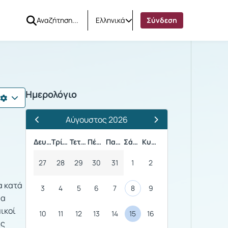
Ελληνικά
Σύνδεση
Ημερολόγιο
Αύγουστος 2026
Προηγούμενος Μήνας
Επόμενος Μήνας
Δευτέρα
Τρίτη
Τετάρτη
Πέμπτη
Παρασκευή
Σάββατο
Κυριακή
27
28
29
30
31
1
2
α κατά
3
4
5
6
7
8
9
Θα
ικοί
10
11
12
13
14
15
16
ις