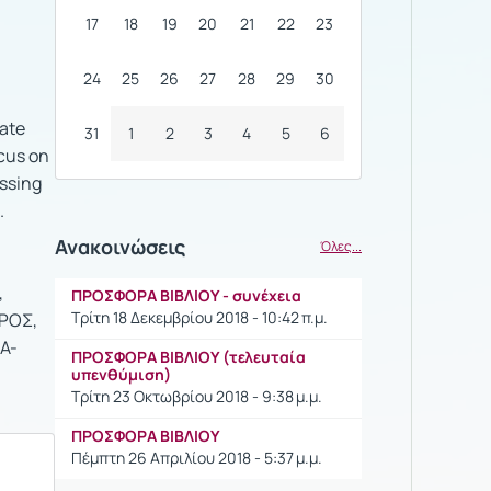
17
18
19
20
21
22
23
24
25
26
27
28
29
30
late
31
1
2
3
4
5
6
ocus on
ussing
.
Ανακοινώσεις
Όλες...
,
ΠΡΟΣΦΟΡΑ ΒΙΒΛΙΟΥ - συνέχεια
Τρίτη 18 Δεκεμβρίου 2018 - 10:42 π.μ.
ΡΟΣ,
Α-
ΠΡΟΣΦΟΡΑ ΒΙΒΛΙΟΥ (τελευταία
υπενθύμιση)
Τρίτη 23 Οκτωβρίου 2018 - 9:38 μ.μ.
ΠΡΟΣΦΟΡΑ ΒΙΒΛΙΟΥ
Πέμπτη 26 Απριλίου 2018 - 5:37 μ.μ.