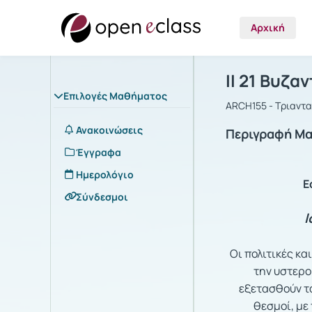
Αρχική
Μάθημα : ΙΙ
Αρχική Σελίδα
ΙΙ 21 Βυζα
Επιλογές Μαθήματος
ARCH155 - Τριαντα
Ανακοινώσεις
Περιγραφή Μ
Έγγραφα
Ημερολόγιο
Ε
Σύνδεσμοι
Ι
Οι πολιτικές κα
την υστερο
εξετασθούν τα
θεσμοί, με