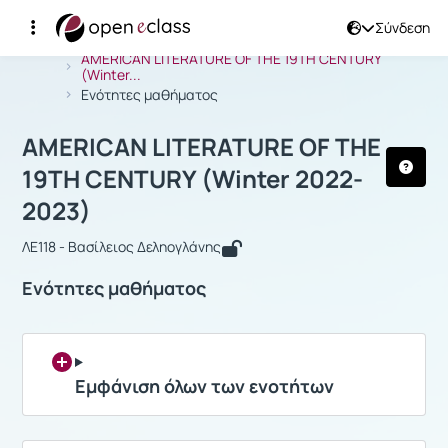
Σύνδεση
Μάθημα : AMERICAN LITERATURE OF T
Αρχική Σελίδα
AMERICAN LITERATURE OF THE 19TH CENTURY
(Winter...
Ενότητες μαθήματος
AMERICAN LITERATURE OF THE
19TH CENTURY (Winter 2022-
2023)
ΛΕ118 - Βασίλειος Δεληογλάνης
Ενότητες μαθήματος
Εμφάνιση όλων των ενοτήτων