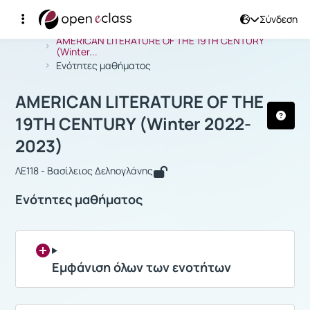
Σύνδεση
Μάθημα : AMERICAN LITERATURE OF T
Αρχική Σελίδα
AMERICAN LITERATURE OF THE 19TH CENTURY
(Winter...
Ενότητες μαθήματος
AMERICAN LITERATURE OF THE
19TH CENTURY (Winter 2022-
2023)
ΛΕ118 - Βασίλειος Δεληογλάνης
Ενότητες μαθήματος
Εμφάνιση όλων των ενοτήτων