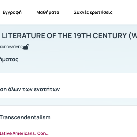
Εγγραφή
Μαθήματα
Συχνές ερωτήσεις
MERICAN LITERATURE OF THE 19TH CEN
AMERICAN LITERATURE OF THE 19TH CENTURY (Winter...
Ενότη
LITERATURE OF THE 19TH CENTURY (W
Δεληογλάνης
ήματος
ση όλων των ενοτήτων
 Transcendentalism
ative Americans: Con...