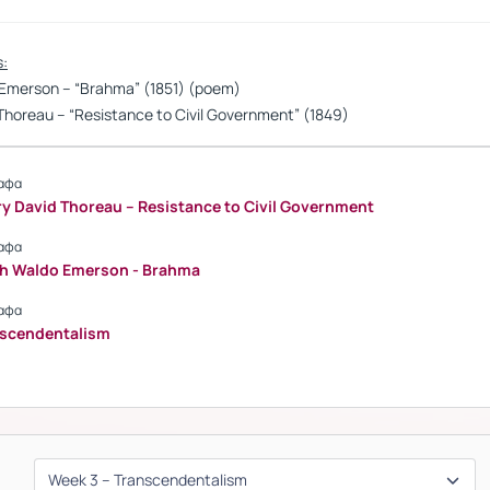
s:
Emerson – “Brahma” (1851) (poem)
Thoreau – “Resistance to Civil Government” (1849)
αφα
y David Thoreau – Resistance to Civil Government
αφα
h Waldo Emerson - Brahma
αφα
nscendentalism