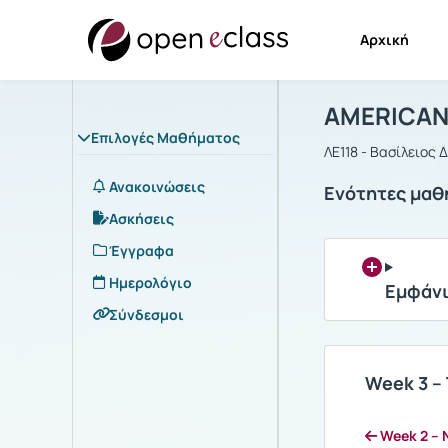
Αρχική
Μάθημα : A
Αρχική Σελίδα
AMERICAN 
Επιλογές Μαθήματος
ΛΕ118 - Βασίλειος 
Ανακοινώσεις
Ενότητες μαθ
Ασκήσεις
Έγγραφα
Ημερολόγιο
Εμφάνι
Σύνδεσμοι
Week 3 –
Week 2 – N