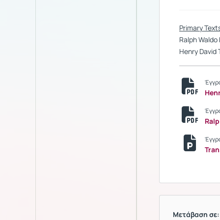
Primary Text
Ralph Waldo 
Henry David 
Έγγρ
Henr
Έγγρ
Ralp
Έγγρ
Tra
Μετάβαση σε: