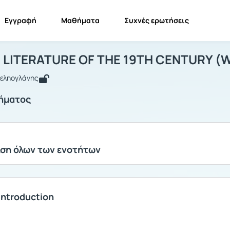
Εγγραφή
Μαθήματα
Συχνές ερωτήσεις
MERICAN LITERATURE OF THE 19TH CEN
AMERICAN LITERATURE OF THE 19TH CENTURY (Winter...
Ενότη
LITERATURE OF THE 19TH CENTURY (W
Δεληογλάνης
ήματος
ση όλων των ενοτήτων
Introduction