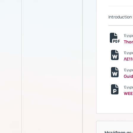
Introduction 
Έγγρ
Tho
Έγγρ
ΛΕ11
Έγγρ
Guid
Έγγρ
WEEK
Μετάβαση σε: