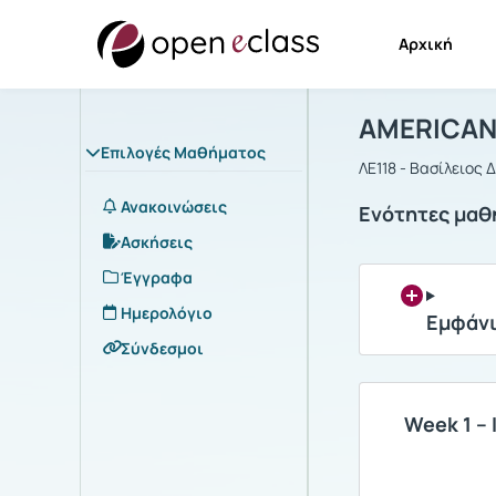
Αρχική
Μάθημα : A
Αρχική Σελίδα
AMERICAN 
Επιλογές Μαθήματος
ΛΕ118 - Βασίλειος 
Ανακοινώσεις
Ενότητες μαθ
Ασκήσεις
Έγγραφα
Ημερολόγιο
Εμφάνι
Σύνδεσμοι
Week 1 – 