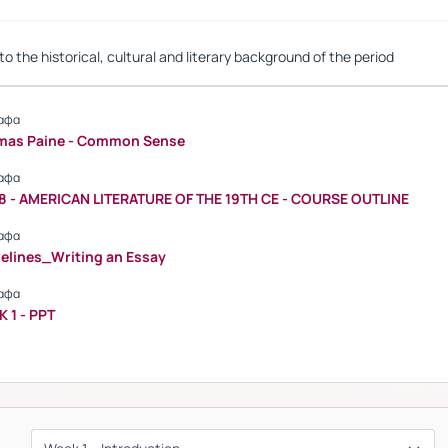
to the historical, cultural and literary background of the period
αφα
mas Paine - Common Sense
αφα
8 - AMERICAN LITERATURE OF THE 19TH CE - COURSE OUTLINE
αφα
elines_Writing an Essay
αφα
 1 - PPT