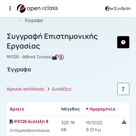
Σύνδεση
Μάθημα : Συγγραφή Επιστημονικής Ε
Αρχική Σελίδα
Συγγραφή Επιστημονικής Εργασίας
Έγγραφα
Συγγραφή Επιστημονικής
Εργασίας
ΨΧ126 - Αθηνά Ξενικού
Έγγραφα
Αρχικός κατάλογος
Διαλέξεις
Αρχείο
Μέγεθος
Ημερομηνία
Ρυθμίσ
ΨΧ126 διάλεξη 8
320.76
19/12/22,
KB
9:21 π.μ.
Ζητήματα δεοντολογίας