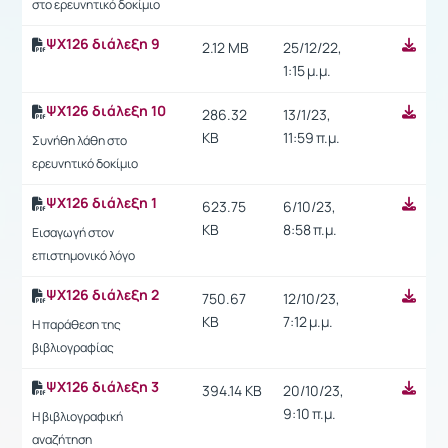
στο ερευνητικό δοκίμιο
ΨΧ126 διάλεξη 9
2.12 MB
25/12/22,
1:15 μ.μ.
ΨΧ126 διάλεξη 10
286.32
13/1/23,
KB
11:59 π.μ.
Συνήθη λάθη στο
ερευνητικό δοκίμιο
ΨΧ126 διάλεξη 1
623.75
6/10/23,
KB
8:58 π.μ.
Εισαγωγή στον
επιστημονικό λόγο
ΨΧ126 διάλεξη 2
750.67
12/10/23,
KB
7:12 μ.μ.
Η παράθεση της
βιβλιογραφίας
ΨΧ126 διάλεξη 3
394.14 KB
20/10/23,
9:10 π.μ.
Η βιβλιογραφική
αναζήτηση