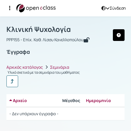
Σύνδεση
Μάθημα : Κλινική Ψυχολογία
Αρχική Σελίδα
Κλινική Ψυχολογία
Έγγραφα
Κλινική Ψυχολογία
PPP155 - Επίκ. Καθ. Λίσσυ Κανελλοπούλου
Έγγραφα
Αρχικός κατάλογος
Σεμινάρια
Υλικό σχετικά με τα σεμινάρια του μαθήματος
Αρχείο
Μέγεθος
Ημερομηνία
Ρυθμίσε
- Δεν υπάρχουν έγγραφα -