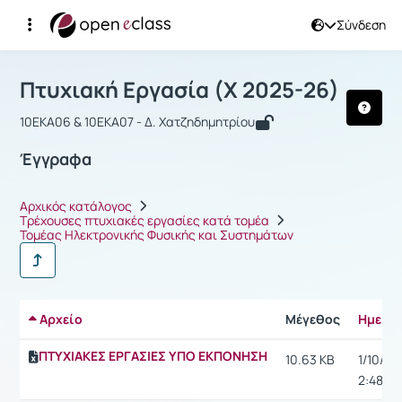
Σύνδεση
Μάθημα : Πτυχιακή Εργασία
Αρχική Σελίδα
Πτυχιακή Εργασία
Έγγραφα
Πτυχιακή Εργασία (Χ 2025-26)
10ΕΚΑ06 & 10ΕΚΑ07 - Δ. Χατζηδημητρίου
Έγγραφα
Αρχικός κατάλογος
Τρέχουσες πτυχιακές εργασίες κατά τομέα
Τομέας Ηλεκτρονικής Φυσικής και Συστημάτων
Αρχείο
Μέγεθος
Ημερο
ΠΤΥΧΙΑΚΕΣ ΕΡΓΑΣΙΕΣ ΥΠΟ ΕΚΠΟΝΗΣΗ
10.63 KB
1/10/21,
2:48 μ.μ