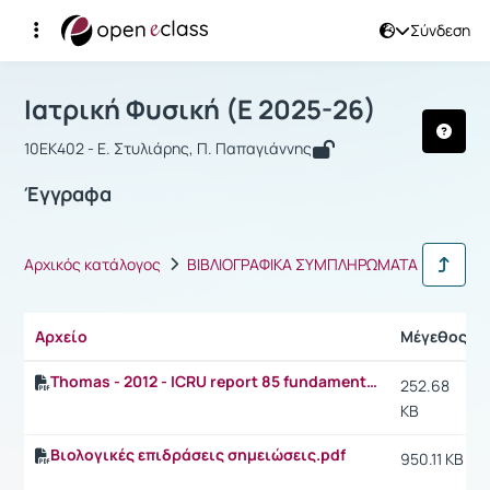
Σύνδεση
Μάθημα : Ιατρική Φυσική
Αρχική Σελίδα
Ιατρική Φυσική
Έγγραφα
Ιατρική Φυσική (Ε 2025-26)
10ΕΚ402 - Ε. Στυλιάρης, Π. Παπαγιάννης
Έγγραφα
Αρχικός κατάλογος
ΒΙΒΛΙΟΓΡΑΦΙΚΑ ΣΥΜΠΛΗΡΩΜΑΤΑ
Αρχείο
Μέγεθος
Thomas - 2012 - ICRU report 85 fundamental quantities and units for ionizing radiation.pdf
252.68
KB
Βιολογικές επιδράσεις σημειώσεις.pdf
950.11 KB