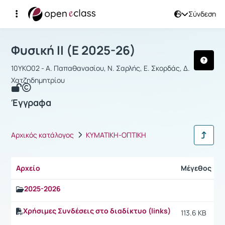
Σύνδεση
Μάθημα : Φυσική ΙΙ
Αρχική Σελίδα
Φυσική ΙΙ
Έγγραφα
Φυσική ΙΙ (Ε 2025-26)
10ΥΚΟ02 - Α. Παπαθανασίου, Ν. Σαρλής, Ε. Σκορδάς, Δ.
Χατζηδημητρίου
Έγγραφα
Αρχικός κατάλογος
KYMATIKH-ΟΠΤΙΚΗ
Αρχείο
Μέγεθος
2025-2026
Χρήσιμες Συνδέσεις στο διαδίκτυο (links)
113.6 KB
1
9