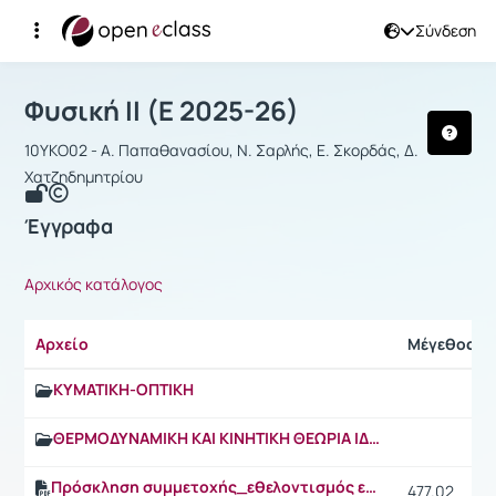
Σύνδεση
Μάθημα : Φυσική ΙΙ
Αρχική Σελίδα
Φυσική ΙΙ
Έγγραφα
Φυσική ΙΙ (Ε 2025-26)
10ΥΚΟ02 - Α. Παπαθανασίου, Ν. Σαρλής, Ε. Σκορδάς, Δ.
Χατζηδημητρίου
Έγγραφα
Αρχικός κατάλογος
Αρχείο
Μέγεθος
KYMATIKH-ΟΠΤΙΚΗ
ΘΕΡΜΟΔΥΝΑΜΙΚΗ ΚΑΙ ΚΙΝΗΤΙΚΗ ΘΕΩΡΙΑ ΙΔΑΝΙΚΩΝ ΑΕΡΙΩΝ
Πρόσκληση συμμετοχής_εθελοντισμός εαρινό 25-26.pdf
477.02