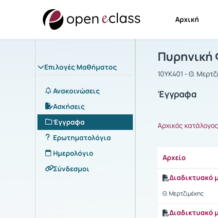
Αρχική
Μάθημα : Π
Αρχική Σελίδα
Πυρηνική 
Επιλογές Μαθήματος
10ΥΚ401 - Θ. Μερτζ
Ανακοινώσεις
Έγγραφα
Ασκήσεις
Έγγραφα
Αρχικός κατάλογο
Ερωτηματολόγια
Ημερολόγιο
Αρχείο
Σύνδεσμοι
Διαδικτυακό 
Θ. Μερτζιμέκης
Διαδικτυακό 