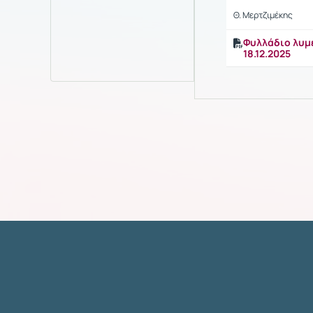
Θ. Μερτζιμέκης
Φυλλάδιο λυμ
18.12.2025