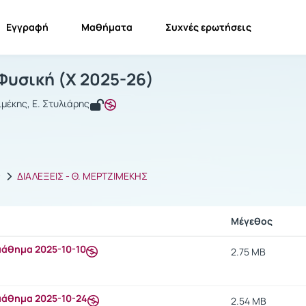
Εγγραφή
Μαθήματα
Συχνές ερωτήσεις
υρηνική Φυσική
Πυρηνική Φυσική
Έγγραφα
Φυσική (Χ 2025-26)
ιμέκης, Ε. Στυλιάρης
ς
ΔΙΑΛΕΞΕΙΣ - Θ. ΜΕΡΤΖΙΜΕΚΗΣ
Μέγεθος
μάθημα 2025-10-10
2.75 MB
μάθημα 2025-10-24
2.54 MB