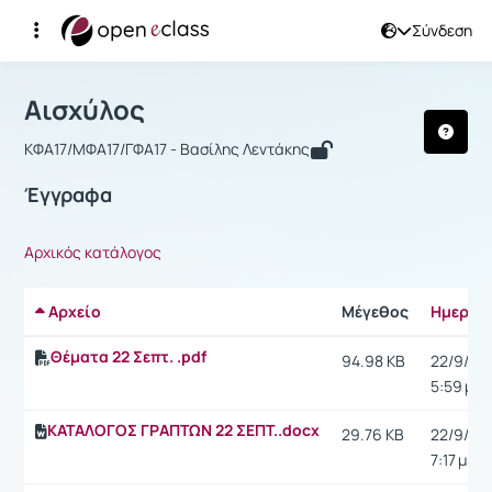
Σύνδεση
Μάθημα : Αισχύλος
Αρχική Σελίδα
Αισχύλος
Έγγραφα
Αισχύλος
KΦΑ17/ΜΦΑ17/ΓΦΑ17 - Βασίλης Λεντάκης
Έγγραφα
Αρχικός κατάλογος
Αρχείο
Μέγεθος
Ημερομ
Θέματα 22 Σεπτ. .pdf
94.98 KB
22/9/21,
5:59 μ.μ.
ΚΑΤΑΛΟΓΟΣ ΓΡΑΠΤΩΝ 22 ΣΕΠΤ..docx
29.76 KB
22/9/21,
7:17 μ.μ.