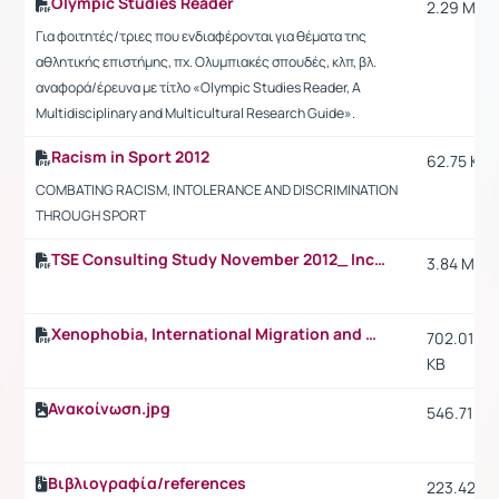
Olympic Studies Reader
2.29 MB
Για φοιτητές/τριες που ενδιαφέρονται για θέματα της
αθλητικής επιστήμης, πχ. Ολυμπιακές σπουδές, κλπ, βλ.
αναφορά/έρευνα με τίτλο «Olympic Studies Reader, A
Multidisciplinary and Multicultural Research Guide».
Racism in Sport 2012
62.75 KB
COMBATING RACISM, INTOLERANCE AND DISCRIMINATION
THROUGH SPORT
TSE Consulting Study November 2012_ Increasing sport participation in major cities.pdf
3.84 MB
Xenophobia, International Migration and Human Development
702.01
KB
Ανακοίνωση.jpg
546.71 KB
Βιβλιογραφία/references
223.42