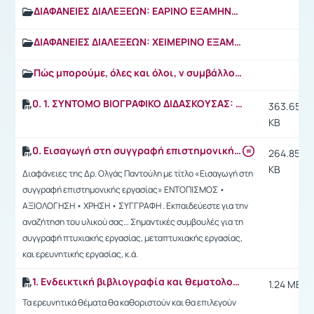
ΔΙΑΦΑΝΕΙΕΣ ΔΙΑΛΕΞΕΩΝ: ΕΑΡΙΝΟ ΕΞΑΜΗΝΟ 2024
ΔΙΑΦΑΝΕΙΕΣ ΔΙΑΛΕΞΕΩΝ: ΧΕΙΜΕΡΙΝΟ ΕΞΑΜΗΝΟ 2023-2024
Πώς μπορούμε, όλες και όλοι, ν συμβάλλουμε στη δημιουργία μιας πιο ισότιμης και συμπεριληπτικής αγοράς εργασίας
0. 1. ΣΥΝΤΟΜΟ ΒΙΟΓΡΑΦΙΚΟ ΔΙΔΑΣΚΟΥΣΑΣ: Ειρήνη Καμπερίδου (Irene Kamberidou BA, MA, PhD)
363.65
KB
0. Εισαγωγή στη συγγραφή επιστημονικής εργασίας και παραδείγματα βιβλιογραφικών αναφορών
264.85
KB
Διαφάνειες της Δρ. Ολγάς Παντούλη με τίτλο «Εισαγωγή στη
συγγραφή επιστημονικής εργασίας» ΕΝΤΟΠΙΣΜΟΣ •
ΑΞΙΟΛΟΓΗΣΗ • ΧΡΗΣΗ • ΣΥΓΓΡΑΦΗ . Εκπαιδεύεστε για την
αναζήτηση του υλικού σας… Σημαντικές συμβουλές για τη
συγγραφή πτυχιακής εργασίας, μεταπτυχιακής εργασίας,
και ερευνητικής εργασίας, κ.ά.
1. Ενδεικτική βιβλιογραφία και θεματολογία για πτυχιακές και μεταπτυχιακές εργασίες 2019-2020
1.24 MB
Τα ερευνητικά θέματα θα καθοριστούν και θα επιλεγούν