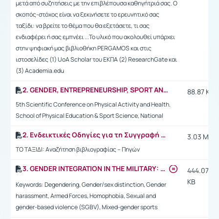
μετά από συζητήσεις με την επιβλέπουσα καθηγήτριά σας. Ο
σκοπός-στόχος είναι να ξεκινήσετε το ερευνητικό σας
ταξίδι: να βρείτε το θέμα που θα εξετάσετε, τι σας
ενδιαφέρει ή σας εμπνέει ...Το υλικό που ακολουθεί υπάρχει
στην ψηφιακή μας βιβλιοθήκη PERGAMOS και στις
ιστοσελίδες (1) UoA Scholar του ΕΚΠΑ (2) ResearchGate και
(3) Academia.edu
2. GENDER, ENTREPRENEURSHIP, SPORT AND PHYSICAL ACTIVITY IN FRANCE
88.87 KB
5th Scientific Conference on Physical Activity and Health.
School of Physical Education & Sport Science, National
2. Ενδεικτικές Οδηγίες για τη Συγγραφή Εργασιών - Παράδειγμα
3.03 MB
ΤΟ ΤΑΞΙΔΙ: Αναζήτηση βιβλιογραφίας – Πηγών
3. GENDER INTEGRATION IN THE MILITARY: GENDER-NEUTRAL STANDARDS AND COED SPORTS
444.07
KB
Keywords: Degendering, Gender/sex distinction, Gender
harassment, Armed Forces, Homophobia, Sexual and
gender-based violence (SGBV), Mixed-gender sports