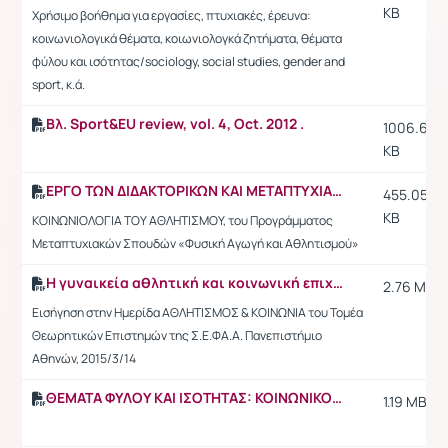
KB
Χρήσιμο βοήθημα για εργασίες, πτυχιακές, έρευνα:
κοινωνιολογικά θέματα, κοιωνιολογκά ζητήματα, θέματα
φύλου και ισότητας/sociology, social studies, gender and
sport, κ.ά.
Βλ. Sport&EU review, vol. 4, Oct. 2012 .
1006.64
KB
ΕΡΓΟ ΤΩΝ ΔΙΔΑΚΤΟΡΙΚΩΝ ΚΑΙ ΜΕΤΑΠΤΥΧΙΑΚΩΝ ΦΟΙΤΗΤΩΝ/ΤΡΙΩΝ ΜΑΣ 2017
455.05
KB
ΚΟΙΝΩΝΙΟΛΟΓΙΑ ΤΟΥ ΑΘΛΗΤΙΣΜΟΥ, του Προγράμματος
Μεταπτυχιακών Σπουδών «Φυσική Αγωγή και Αθλητισμού»
Η γυναικεία αθλητική και κοινωνική επιχειρηματικότητα στην εποχή της κρίσης
2.76 MB
Εισήγηση στην Ημερίδα ΑΘΛΗΤΙΣΜΟΣ & ΚΟΙΝΩΝΙΑ του Τομέα
Θεωρητικών Επιστημών της Σ.Ε.ΦΑ.Α. Πανεπιστήμιο
Αθηνών, 2015/3/14
ΘΕΜΑΤΑ ΦΥΛΟΥ ΚΑΙ ΙΣΟΤΗΤΑΣ: ΚΟΙΝΩΝΙΚΟΣ ΑΠΟΚΛΕΙΣΜΟΣ ΚΑΙ ΚΟΙΝΩΝΙΚΗ ΕΝΣΩΜΑΤΩΣΗ (2020_)
1.19 MB