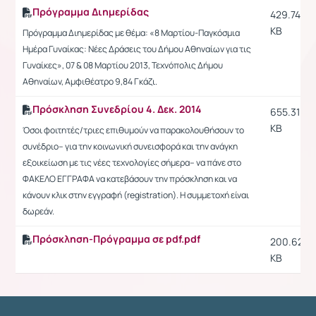
Πρόγραμμα Διημερίδας
429.74
KB
Πρόγραμμα Διημερίδας με θέμα: «8 Μαρτίου-Παγκόσμια
Ημέρα Γυναίκας: Νέες Δράσεις του Δήμου Αθηναίων για τις
Γυναίκες», 07 & 08 Μαρτίου 2013, Τεχνόπολις Δήμου
Αθηναίων, Αμφιθέατρο 9,84 Γκάζι.
Πρόσκληση Συνεδρίου 4. Δεκ. 2014
655.31
KB
Όσοι φοιτητές/τριες επιθυμούν να παρακολουθήσουν το
συνέδριο-- για την κοινωνική συνεισφορά και την ανάγκη
εξοικείωση με τις νέες τεχνολογίες σήμερα-- να πάνε στο
ΦΑΚΕΛΟ ΕΓΓΡΑΦΑ να κατεβάσουν την πρόσκληση και να
κάνουν κλικ στην εγγραφή (registration). Η συμμετοχή είναι
δωρεάν.
Πρόσκληση-Πρόγραμμα σε pdf.pdf
200.62
KB