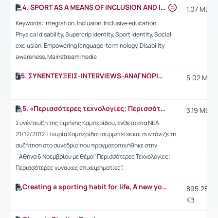
4. SPORT AS A MEANS OF INCLUSION AND INTEGRATION FOR "THOSE OF US WITH DISABILITIES".
1.07 MB
Keywords: Integration, Inclusion, Inclusive education,
Physical disability, Supercrip identity, Sport identity, Social
exclusion, Empowering language-terminology, Disability
awareness, Mainstream media
5. ΣΥΝΕΝΤΕΥΞΕΙΣ-INTERVIEWS-ΑΝΑΓΝΩΡΙΣΗ ΕΡΓΟΥ 2012-2013
5.02 MB
5. «Περισσότερες τεχνολογίες; Περισσότερες γυναίκες επιχειρηματίες!»
3.19 MB
Συνέντευξη της Ειρήνης Καμπερίδου, ένθετο στα ΝΕΑ
21/12/2012. Η κυρία Καμπερίδου συμμετείχε και συντόνιζε τη
συζήτηση στο συνέδριο που πραγματοποιήθηκε στην
΄Αθήνα 6 Νοεμβρίου με θέμα "Περισσότερες Τεχνολογίες;
Περισσότερες γυναίκες επιχειρηματίες".
Creating a sporting habit for life, A new youth sport strategy
895.25
KB