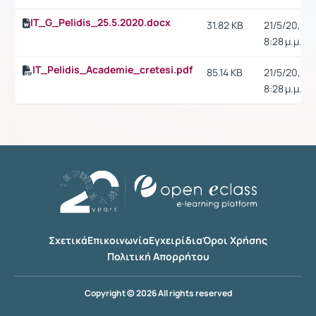
IT_G_Pelidis_25.5.2020.docx
31.82 KB
21/5/20,
8:28 μ.μ.
IT_Pelidis_Academie_cretesi.pdf
85.14 KB
21/5/20,
8:28 μ.μ.
Σχετικά
Επικοινωνία
Εγχειρίδια
Όροι Χρήσης
Πολιτική Απορρήτου
Copyright © 2026 All rights reserved