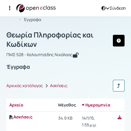
Σύνδεση
Μάθημα : Θεωρία Πληροφορίας και 
Αρχική Σελίδα
Θεωρία Πληροφορίας και Κωδίκων
Έγγραφα
Θεωρία Πληροφορίας και
Κωδίκων
ΠΜΣ 528 - Καλουπτσίδης Νικόλαος
Έγγραφα
Αρχικός κατάλογος
Ασκήσεις
Αρχείο
Μέγεθος
Ημερομηνία
Ρυθμίσε
Ασκήσεις
34.9 KB
14/1/15,
1:55 μ.μ.