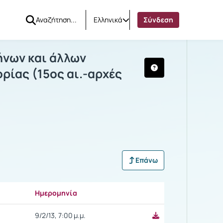
Ελληνικά
Σύνδεση
εις των Ελλήνων και άλλων χριστιανών
λήνων και άλλων
ίας (15ος αι.-αρχές
Επάνω
Ημερομηνία
Ρυθμίσεις επιλογής
9/2/13, 7:00 μ.μ.