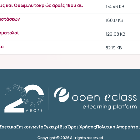
ις και Οθωμ.Αυτοκρ ώς αρχές 18ου αι.
174.46 KB
αστάσεων
160.17 KB
ρματολοί
129.08 KB
ία
82.19 KB
Σχετικά
Επικοινωνία
Εγχειρίδια
Όροι Χρήσης
Πολιτική Απορρήτο
Copyright © 2026 All rights reserved