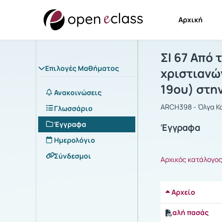
Αρχική
Μάθημα : Σ
Αρχική Σελίδα
ΣΙ 67 Από 
Επιλογές Μαθήματος
χριστιανώ
19ου) στη
Ανακοινώσεις
ARCH398 - Όλγα Κ
Γλωσσάριο
Έγγραφα
Έγγραφα
Ημερολόγιο
Σύνδεσμοι
Αρχικός κατάλογο
Αρχείο
αλή πασάς