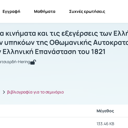
Εγγραφή
Μαθήματα
Συχνές ερωτήσεις
Ι 67 Από τα κινήματα και τις εξεγέρσ
ΣΙ 67 Από τα κινήματα και τις εξεγέρσεις των Ελλ...
Έγγραφα
τα κινήματα και τις εξεγέρσεις των Ελ
ν υπηκόων της Οθωμανικής Αυτοκρατορ
ν Ελληνική Επανάσταση του 1821
ατσιαρδή-Hering
ς
βιβλιογραφία για το σεμινάριο
Μέγεθος
133.46 KB