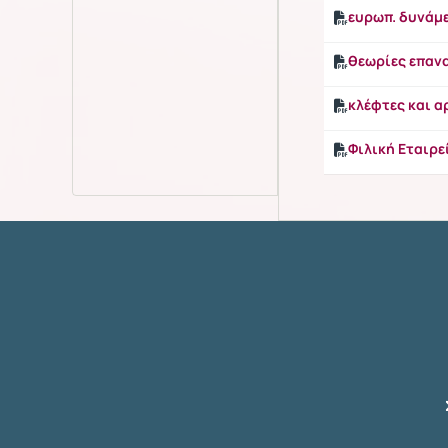
ευρωπ. δυνάμε
θεωρίες επαν
κλέφτες και α
Φιλική Εταιρε