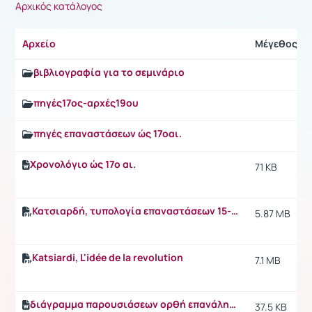
Αρχικός κατάλογος
Αρχείο
Μέγεθος
βιβλιογραφία για το σεμινάριο
πηγές17ος-αρχές19ου
πηγές επαναστάσεων ώς 17οαι.
Χρονολόγιο ώς 17ο αι.
71 KB
Κατσιαρδή, τυπολογία επαναστάσεων 15-αρχές 19ου αι.
5.87 MB
Katsiardi, L'idée de la revolution
7.1 MB
διάγραμμα παρουσιάσεων ορθή επανάληψη
37.5 KB