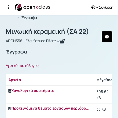
Σύνδεση
Μάθημα : Μινωική κεραμεική (ΣΑ 22)
Αρχική Σελίδα
Μινωική κεραμεική (ΣΑ 22)
Έγγραφα
Μινωική κεραμεική (ΣΑ 22)
ARCH356 - Ελευθέριος Πλάτων
Έγγραφα
Αρχικός κατάλογος
Αρχείο
Μέγεθος
Χονολογικά συστήματα
895.62
KB
Προτεινόμενα θέματα εργασιών περιόδου 2016-17
33 KB