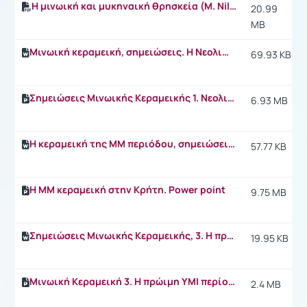
Η μινωική και μυκηναική θρησκεία (M. Nilsson)
20.99
MB
Μινωική κεραμεική, σημειώσεις. Η Νεολιθική και η ΠΜ περίοδος.docx
69.93 KB
Σημειώσεις Μινωικής Κεραμεικής 1. Νεολιθικά και ΠΜ περίοδος.ppt
6.93 MB
H κεραμεική της ΜΜ περιόδου, σημειώσεις-παραδόσεις
57.77 KB
Η ΜΜ κεραμεική στην Κρήτη. Power point
9.75 MB
Σημειώσεις Μινωικής Κεραμεικής, 3. Η πρώιμη ΥΜΙ περίοδος.docx
19.95 KB
Μινωική Κεραμεική 3. Η πρώιμη ΥΜΙ περίοδος.ppt
2.4 MB