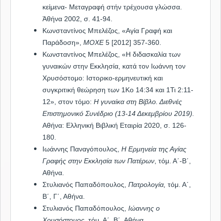
κείμενα- Μεταγραφή στήν τρέχουσα γλώσσα.
Ἀθήνα 2002, σ. 41-94.
Κωνσταντίνος Μπελέζος, «Αγία Γραφή και
Παράδοση»,
ΜΟΧΕ
5 [2012] 357-360.
Κωνσταντίνος Μπελέζος, «Η διδασκαλία των
γυναικών στην Εκκλησία, κατά τον Ιωάννη τον
Χρυσόστομο: Ιστορικο-ερμηνευτική και
συγκριτική θεώρηση των 1Κο 14:34 και 1Τι 2:11-
12», στον τόμο:
Η γυναίκα στη Βίβλο. Διεθνές
Επιστημονικό Συνέδριο (13-14 Δεκεμβρίου 2019).
Αθήνα: Ελληνική Βιβλική Εταιρία 2020, σ. 126-
180.
Ιωάννης Παναγόπουλος,
Η Ερμηνεία της Αγίας
Γραφής στην Εκκλησία των Πατέρων
, τόμ. Α΄-Β΄,
Αθήνα.
Στυλιανός Παπαδόπουλος,
Πατρολογία,
τόμ. Α΄,
Β΄, Γ΄, Αθήνα.
Στυλιανός Παπαδόπουλος,
Ιώαννης ο
Χρυσόστομος,
τόμ. Α΄, Β΄, Αθήνα.