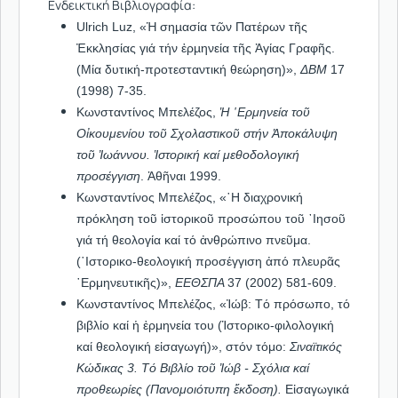
Ενδεικτική Βιβλιογραφία:
Ulrich Luz, «Ἡ σηµασία τῶν Πατέρων τῆς
Ἐκκλησίας γιά τήν ἑρµηνεία τῆς Ἁγίας Γραφῆς.
(Μία δυτική-προτεσταντική θεώρηση)»,
ΔΒΜ
17
(1998) 7-35.
Κωνσταντίνος Μπελέζος,
Ἡ ῾Ερμηνεία τοῦ
Οἰκουμενίου τοῦ Σχολαστικοῦ στήν Ἀποκάλυψη
τοῦ Ἰωάννου. Ἱστορική καί μεθοδολογική
προσέγγιση
. Ἀθῆναι 1999.
Κωνσταντίνος Μπελέζος, «῾Η διαχρονική
πρόκληση τοῦ ἱστορικοῦ προσώπου τοῦ ᾽Ιησοῦ
γιά τή θεολογία καί τό ἀνθρώπινο πνεῦμα.
(῾Ιστορικο-θεολογική προσέγγιση ἀπό πλευρᾶς
῾Ερμηνευτικῆς)»,
ΕΕΘΣΠΑ
37 (2002) 581-609.
Κωνσταντίνος Μπελέζος, «Ἰώβ: Τό πρόσωπο, τό
βιβλίο καί ἡ ἑρμηνεία του (Ἱστορικο-φιλολογική
καί θεολογική εἰσαγωγή)», στόν τόμο:
Σιναϊτικός
Κώδικας 3.
Τό
Βιβλίο
τοῦ
Ἰώβ
-
Σχόλια
καί
προθεωρίες
(
Πανομοιότυπη
ἔκδοση
).
Εἰσαγωγικά