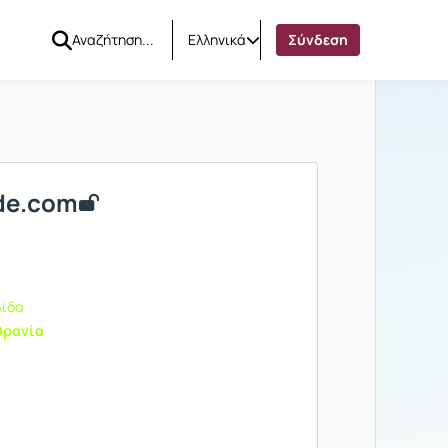
Ελληνικά
Σύνδεση
ode.com
λίδα
Θρανία