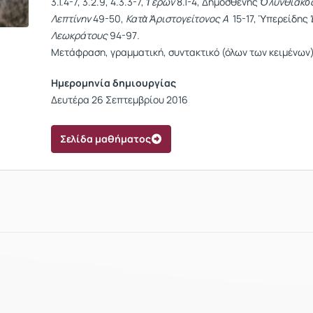
3.1.4-7, 3.2.9, 4.3.3-7,
Ἱ
έρων
8.1-4, Δημοσθένης
Ὀλυνθιακὸ
Λεπτίνην
49-50,
Κατὰ Ἀριστογείτονος Α
15-17, Ὑπερείδης
Λεωκράτους
94-97
.
Μετάφραση, γραμματική, συντακτικό (όλων των κειμένων
Ημερομηνία δημιουργίας
Δευτέρα 26 Σεπτεμβρίου 2016
Σελίδα μαθήματος