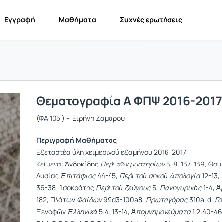
Εγγραφή
Μαθήματα
Συχνές ερωτήσεις
Θεματογραφία Α ΦΠΨ 2016-2017
(ΦΑ 105 ) - Ειρήνη Ζαμάρου
Περιγραφή Μαθήματος
Εξεταστέα ύλη χειμερινού εξαμήνου 2016-2017
Κείμενα: Ἀνδοκίδης
Περὶ τῶν μυστηρίων
6-8, 137-139, Θο
Λυσίας
Ἐπιτάφιος
44-45,
Περὶ τοῦ σηκοῦ
ἀπολογία
12-13,
36-38, Ἰσοκράτης
Περὶ τοῦ ζεύγους
5,
Πανηγυρικὸς
1-4,
Ἀ
182, Πλάτων
Φαίδων
99d3-100a8,
Πρωταγόρας
310a-d,
Γο
Ξενοφῶν
Ἑλληνικὰ
5.4. 13-14,
Ἀπομνημονεύματα
1.2.40-46,