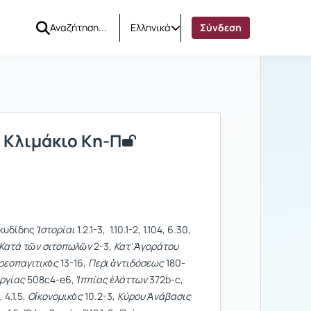
Ελληνικά
Σύνδεση
 Κλιμάκιο Κη-Π
υκυδίδης
Ἱστορίαι
1.2.1-3, 1.10.1-2, 1.104, 6.30,
Κατά τῶν σιτοπωλῶν
2-3
,
Κατ' Ἀγοράτου
ρεοπαγιτικὸς
13-16,
Περὶ ἀντιδόσεως
180-
ργίας
508c4-e6,
Ἱππίας ἐλάττων
372b-c,
 4.1.5,
Οἰκονομικὸς
10.2-3,
Κύρου Ἀνάβασις