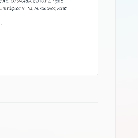
ς Α
5,
Ὀλυνθιακὸς Β
18.1-2,
Πρὸς
Ἐπιτάφιος
41-43, Λυκοῦργος
Κατὰ
).