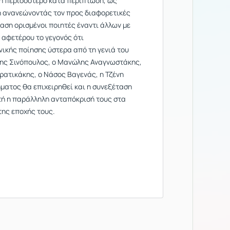
ο ή περισσότερο κατά περίπτωση, ως
ή ανανεώνοντάς τον προς διαφορετικές
αση ορισμένοι ποιητές έναντι άλλων με
 αφετέρου το γεγονός ότι
νικής ποίησης ύστερα από τη γενιά του
Τάκης Σινόπουλος, o Μανώλης Αναγνωστάκης,
ατικάκης, ο Νάσος Βαγενάς, η Τζένη
ματος θα επιχειρηθεί και η συνεξέταση
τή η παράλληλη ανταπόκρισή τους στα
της εποχής τους.