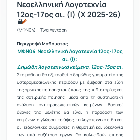
Νεοελληνική Λογοτεχνία
12ος-17ος αι. (I) (Χ 2025-26)
(ΜΦΝ04) - Τίνα Λεντάρη
Περιγραφή Μαθήματος
ΜΦΝ04 Νεοελληνική Λογοτεχνία 12ος-17ος
αι. (I):
Δημώδη λογοτεχνικά κείμενα, 12ος-15ος αι.
Στο μάθημα θα εξετασθεί η δημώδης γραμματεία της
υστερομεσαιωνικής περιόδου με έμφαση στα είδη
της ηρωικής ποίησης/του έπους, της μυθιστορίας και
της σατιρικής ποίησης, μέσα από τη συστηματική
ανάλυση αντιπροσωπευτικών κειμένων. Βασικοί
άξονες της μελέτης θα είναι η παράδοση των
κειμένων, η γλώσσα, το ύφος, τα λογοτεχνικά είδη και
οι ειδολογικές συμβάσεις, η θεματική και ιδεολογία
των υπό συζήτηση έργων. Θα καλυφθούν επίσης