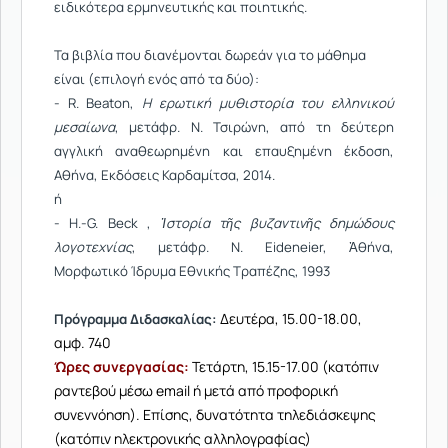
ειδικότερα ερμηνευτικής και ποιητικής.
Τα βιβλία που διανέμονται δωρεάν για το μάθημα
είναι (επιλογή ενός από τα δύο):
- R. Beaton,
Η ερωτική μυθιστορία του ελληνικού
μεσαίωνα
, μετάφρ. Ν. Τσιρώνη, από τη δεύτερη
αγγλική αναθεωρημένη και επαυξημένη έκδοση,
Αθήνα, Εκδόσεις Καρδαμίτσα, 2014.
ή
- H.-G. Beck ,
Ἱστορία τῆς βυζαντινῆς δημώδους
λογοτεχνίας
, μετάφρ. Ν. Eideneier, Ἀθήνα,
Μορφωτικό Ίδρυμα Εθνικής Τραπέζης, 1993
Δευτέρα, 15.00-18.00,
Πρόγραμμα Διδασκαλίας:
αμφ. 740
Ώρες συνεργασίας:
Τετάρτη, 15.15-17.00 (κατόπιν
ραντεβού μέσω email ή μετά από προφορική
συνεννόηση). Επίσης, δυνατότητα τηλεδιάσκεψης
(κατόπιν ηλεκτρονικής αλληλογραφίας)