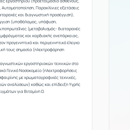
χές εργαστηρίου (προετοιμασία ασθενούς,
, Αυτοματοποίηση, Παρακλίνιες εξετάσεις
διαταραχές και διαγνωστική προσέγγιση),
έγγιση (υποθάλαμος, υπόφυση,
 Λιποπρωτεῒνες (μεταβολισμός- διαταραχές
ς εμφράγματος και καρδιακής ανεπάρκειας,
ον προγεννητικό και περιγεννητικό έλεγχο
τική τους σημασία (ηλεκτροφόρηση
διαγνωστικών εργαστηριακών τεχνικών στο
ακό Γενικό Νοσοκομείο (ηλεκτροφορήσεις
σφαιρίνης με χρωματογραφικές τεχνικές,
κών αναλύσεων) καθώς και επίδειξη Υγρής
γμάτων για Βιταμίνη D.