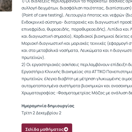
1) Οι διαλέξεις περιλαμβάνουν τα παρακάτω: Βασικές αρ
συλλογή δειγμάτων, διασφάλιση ποιότητας, διαπίστευση)
(Point of care testing), Λειτουργία ήπατος και νεφρών (
Ενδοκρινικό σύστημα- διαταραχές και διαγνωστική προσ
επινεφρίδια, θυρεοειδής, παραθυρεοειδής), Λιπίδια και
και διαγνωστική σημασία), Καρδιακοί βιοχημικοί δείκτε
Μοριακή διαγνωστική και μοριακές τεχνικές (εφαρμογή στ
και στα μεταβολικά νοσήματα, Λευκώματα και η διαγνωσ
πρωτεϊνών).
2) Οι εργαστηριακές ασκήσεις περιλαμβάνουν επίδειξη 
Εργαστήριο Κλινικής Βιοχημείας στο ΑΤΤΙΚΟ Πανεπιστημι
πρωτεϊνών, έλεγχο διαβήτη με μέτρηση γλυκιωμένης αιμο
αυτοματοποιημένα συστήματα βιοχημικών και ανοσοχημι
Χρωματογραφίας -Φασματομετρίας Μάζας με ανάλυση δει
Ημερομηνία δημιουργίας
Τρίτη 2 Δεκεμβρίου 2
Σελίδα μαθήματος