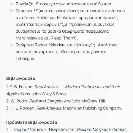
Συνέλιξη. Εισαγωγή στον μετασχηματισμό Fourier.
p
Οι χώροι
L
(κυρτές συναρτήσεις και η ανισότητα Jensen,
ανισότηες Holder και Minkowski, ορισμός και βασικές
p
.
ιδιότητες των χώρων
L
(
μ
)
προσέγγιση με συνεχείς
.
συναρτήσεις
τα βασικά θεωρήματα παρεμβολης
Marcinkiewicz και Riesz--Thorin).
Θεώρημα Radon--Nikodym και εφαρμογές. Απολύτως
συνεχείς συναρτήσεις. Θεώρημα παραγώγισης
Lebesgue.
Βιβλιογραφία
1. G. B. Folland:
Real Analysis --- Modern Techniques and their
Applications
, John Wiley & Sons.
2. W. Rudin:
Real and Complex Analysis
, McGraw-Hill.
3. H. L. Royden:
Real Analysis
, Macmillan Publishing Company.
Πρόσθετη Βιβλιογραφία
1. Γ. Κουμουλλής και Σ. Νεγρεπόντης:
Θεωρία Μέτρου
, Εκδόσεις