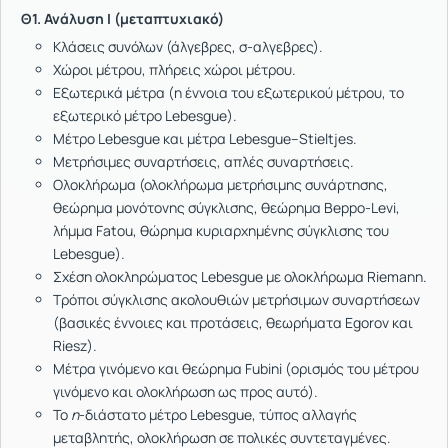
Θ1. Ανάλυση Ι (μεταπτυχιακό)
Κλάσεις συνόλων (άλγεβρες, σ-αλγεβρες).
Χώροι μέτρου, πλήρεις χώροι μέτρου.
Εξωτερικά μέτρα (η έννοια του εξωτερικού μέτρου, το
εξωτερικό μέτρο Lebesgue).
Μέτρο Lebesgue και μέτρα Lebesgue--Stieltjes.
Μετρήσιμες συναρτήσεις, απλές συναρτήσεις.
Ολοκλήρωμα (ολοκλήρωμα μετρήσιμης συνάρτησης,
θεώρημα μονότονης σύγκλισης, θεώρημα Beppo-Levi,
λήμμα Fatou, θώρημα κυριαρχημένης σύγκλισης του
Lebesgue).
Σχέση ολοκληρώματος Lebesgue με ολοκλήρωμα Riemann.
Τρόποι σύγκλισης ακολουθιών μετρήσιμων συναρτήσεων
(βασικές έννοιες και προτάσεις, θεωρήματα Egorov και
Riesz).
Μέτρα γινόμενο και θεώρημα Fubini (ορισμός του μέτρου
γινόμενο και ολοκλήρωση ως προς αυτό).
Το
n
-διάστατο μέτρο Lebesgue, τύπος αλλαγής
μεταβλητής, ολοκλήρωση σε πολικές συντεταγμένες.