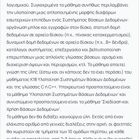
λογισμικού. Συγκεκριμένα το μάθημα συνήθως περιλαμβάνει
την υλοποίηση μιας απλοποιημένης μορφής διαφόρων
εσωτερικών επιπέδων ενός Συστήματος Βάσεων Δεδομένων:
οργάνωση μπλοκ και εγγραφών στον δίσκο, στατική δομή
δεδομένων σε αρχείο δίσκου (π.χ., πίνακας κατακερματισμού),
δυναμική δομή δεδομένων σε αρχείο δίσκου (π.χ., Β+ δένδρο),
κατάλογοι συστήματος, επεξεργασία και βελτιστοποίηση
επερωτήσεων μιας απλοϊκής γλώσσας βάσεων, ορισμό και
διαχείριση όψεων και περιορισμών, κτλ. Το μάθημα απαιτεί
γνώση της ύλης (έστω και αν κάποιος δεν το έχει περάσει) του
μαθήματος K18 Υλοποίηση Συστημάτων Βάσεων Δεδομένων
και της γλώσσας C ή C++. Υποχρεωτικό προαπαιτούμενο είναι
το μάθημα 'Υλοποίηση Συστημάτων Βάσεων Δεδομένων' και
συνιστώμενο προαπαιτούμενο είναι το μάθημα 'Σχεδίαση και
Χρήση Βάσεων Δεδομένων'.
Το μάθημα δεν θα διδάξει καινούργια ύλη. Εκτός από έναν
ελάχιστο αριθμό από γενικές διαλέξεις στην αρχή, οι φοιτητές
θα χωριστούν σε τμήματα των 10 ομάδων περίπου, με κάθε
ομάδα να αποτελείται από 2-3 άτομα. Κάθε τμήμα θα ανατεθεί