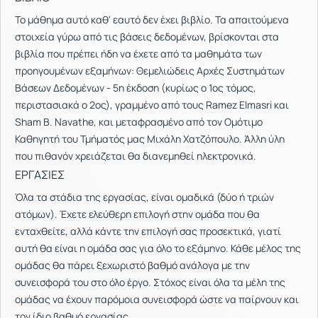
Το μάθημα αυτό καθ' εαυτό δεν έχει βιβλίο. Τα απαιτούμενα
στοιχεία γύρω από τις βάσεις δεδομένων, βρίσκονται στα
βιβλία που πρέπει ήδη να έχετε από τα μαθημάτα των
προηγουμένων εξαμήνων: Θεμελιώδεις Αρχές Συστημάτων
Βάσεων Δεδομένων - 5η έκδοση (κυρίως ο 1ος τόμος,
περιστασιακά ο 2ος), γραμμένο από τους Ramez Elmasri και
Sham B. Navathe, και μεταφρασμένο από τον Ομότιμο
Καθηγητή του Τμήματός μας Μιχάλη Χατζόπουλο. Άλλη ύλη
που πιθανόν χρειάζεται θα διανεμηθεί ηλεκτρονικά.
ΕΡΓΑΣΙΕΣ
Όλα τα στάδια της εργασίας, είναι ομαδικά (δύο ή τριών
ατόμων). Έχετε ελεύθερη επιλογή στην ομάδα που θα
ενταχθείτε, αλλά κάντε την επιλογή σας προσεκτικά, γιατί
αυτή θα είναι η ομάδα σας για όλο το εξάμηνο. Κάθε μέλος της
ομάδας θα πάρει ξεχωριστό βαθμό ανάλογα με την
συνεισφορά του στο όλο έργο. Στόχος είναι όλα τα μέλη της
ομάδας να έχουν παρόμοια συνεισφορά ώστε να παίρνουν και
τον ίδιο βαθμό εργασίας.