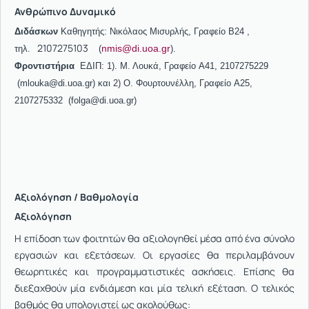
Ανθρώπινο Δυναμικό
Διδάσκων
Καθηγητής: Νικόλαος Μισυρλής, Γραφείο Β24 ,
2107275103
nmis@di.uoa.gr
τηλ.
(
).
Φροντιστήρια
ΕΔΙΠ: 1). Μ. Λουκά, Γραφείο A41, 2107275229
(mlouka@di.uoa.gr) και 2) Ο. Φουρτουνέλλη, Γραφείο A25,
2107275332 (folga@di.uoa.gr)
Aξιολόγηση / Βαθμολογία
Αξιολόγηση
Η επίδοση των φοιτητών θα αξιολογηθεί μέσα από ένα σύνολο
εργασιών και εξετάσεων. Οι εργασίες θα περιλαμβάνουν
θεωρητικές και προγραμματιστικές ασκήσεις. Επίσης θα
διεξαχθούν μία ενδιάμεση και μία τελική εξέταση. Ο τελικός
βαθμός θα υπολογιστεί ως ακολούθως: