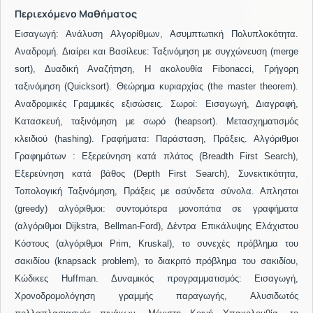
Περιεχόμενο Μαθήματος
Εισαγωγή: Ανάλυση Αλγορίθμων, Ασυμπτωτική Πολυπλοκότητα.
Αναδρομή. Διαίρει και Βασίλευε: Ταξινόμηση με συγχώνευση (
merge
sort
),
Δυαδική Αναζήτηση, Η ακολουθία Fibonacci, Γ
ρήγορη
ταξινόμηση (Q
uick
sort
). Θεώρημα κυριαρχίας (
the
master
theorem
).
Αναδρομικές Γραμμικές εξισώσεις. Σωροί: Εισαγωγή, Διαγραφή,
Κατασκευή, ταξινόμηση με σωρό (
heapsort
). Μετασχηματισμός
κλειδιού (hashing)
. Γραφήματα: Παράσταση, Πράξεις. Αλγόριθμοι
Γραφημάτων : Eξερεύνηση κατά πλάτος (Breadth First Search),
Eξερεύνηση κατά βάθος (
Depth
First
Search
), Συνεκτικότητα,
Τοπολογική Ταξινόμηση, Πράξεις με ασύνδετα σύνολα.
A
πληστοι
(greedy) αλγόριθμοι: συντομότερα μονοπάτια σε γραφήματα
(αλγόριθμοι
Dijkstra, Bellman-Ford
), Δέντρα Επικάλυψης Ελάχιστου
Κόστους
(αλγόριθμοι Prim, Kruskal),
το συνεχές πρόβλημα του
σακιδίου (knapsack problem), το διακριτό πρόβλημα του σακιδίου,
Κώδικες Huffman.
Δυναμικός προγραμματισμός: Εισαγωγή,
Χρονοδρομολόγηση γραμμής παραγωγής, Αλυσιδωτός