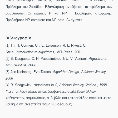
πολλαπλασιασμός πινάκων, Μέγιστη Κοινή Υπακολουθία, το
Πρόβλημα του Σακιδίου
. Εξαντλητική αναζήτηση: το πρόβλημα των
βασιλισσών. Οι κλάσεις P και NP. Προβλήματα απόφασης.
Προβλήματα
NP-complete και
NP
-
hard
. Αναγωγές.
Βιβλιογραφία
[1]
Th
.
H
.
Cormen
,
Ch
.
E
.
Leiserson
,
R
.
L
.
Rivest
,
C.
Stein,
Introduction
to
algorithms
,
MIT
-
Press
, 2001
Algorithms,
[2] S. Dasgupta, C. H. Papadimitriou & U. V. Vazirani,
McGraw-Hill, 2008
[3]
Jon Kleinberg, Eva Tardos
, Algorithm Design, Addison-Wesley,
2006
[4]
R. Sedgewick,
Algorithms in C, Addison-Wesley, 2nd ed., 1998.
Γ
ια επιπλέον υλικό όπως διαφάνειες διαλέξεων άλλων
καθηγητών, σημειώσεις, η-βιβλία και ιστοσελίδες σχετικά με το
μάθημα επισκεφτείτε τους Συνδέσμους.