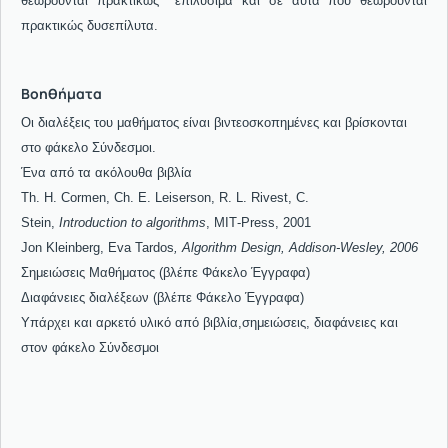
θεωρούνται πρακτικώς
επιλύσιμα και σε αυτά που θεωρούνται
πρακτικώς δυσεπίλυτα.
Βοηθήματα
Οι διαλέξεις του μαθήματος είναι βιντεοσκοπημένες και βρίσκονται
στο φάκελο Σύνδεσμοι.
Ένα από τα ακόλουθα βιβλία
Th
.
H
.
Cormen
,
Ch
.
E
.
Leiserson
,
R
.
L
.
Rivest
,
C.
Stein,
Introduction
to
algorithms
,
MIT
-
Press
, 2001
Jon Kleinberg, Eva Tardos
, Algorithm Design, Addison-Wesley, 2006
Σημειώσεις Μαθήματος (βλέπε Φάκελο Έγγραφα)
Διαφάνειες διαλέξεων (βλέπε Φάκελο Έγγραφα)
Υπάρχει και αρκετό υλικό από βιβλία,σημειώσεις, διαφάνειες και
στον φάκελο Σύνδεσμοι