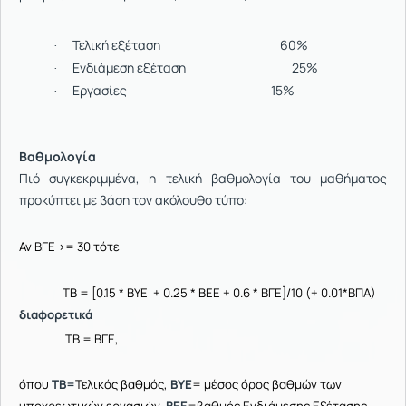
Τελική εξέταση 60%
·
Ενδιάμεση εξέταση 25%
·
Εργασίες 15%
·
Βαθμολογία
Πιό συγκεκριμμένα, η τελική βαθμολογία του μαθήματος
προκύπτει με βάση τον ακόλουθο τύπο:
Αν ΒΓE >= 30 τότε
ΤΒ = [0.15 * ΒΥΕ + 0.25 * ΒΕΕ + 0.6 * ΒΓΕ]/10 (+ 0.01*ΒΠΑ)
διαφορετικά
ΤΒ = ΒΓΕ,
όπου
ΤΒ=
Τελικός βαθμός,
ΒΥΕ
= μέσος όρος βαθμών των