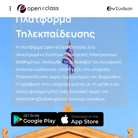
Αρχική Σελίδα
Σύνδεση
Πλατφόρμα
Τηλεκπαίδευσης
Η πλατφόρμα Open eClass αποτελεί ένα
ολοκληρωμένο Σύστημα Διαχείρισης Ηλεκτρονικών
Μαθημάτων. Ακολουθεί τη φιλοσοφία του λογισμικού
ανοικτού κώδικα και υποστηρίζει την υπηρεσία
Τηλεκπαίδευσης χωρίς περιορισμούς και δεσμεύσεις.
Η πρόσβαση στην υπηρεσία γίνεται με τη χρήση ενός
απλού φυλλομετρητή (web browser) χωρίς την
απαίτηση εξειδικευμένων τεχνικών γνώσεων.