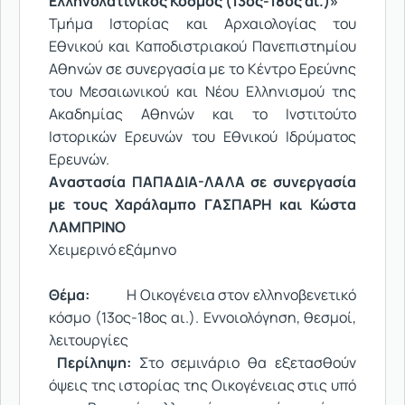
Ελληνολατινικός Κόσμος (13ος-18ος αι.)»
Τμήμα Ιστορίας και Αρχαιολογίας του
Eθνικού και Καποδιστριακού Πανεπιστημίου
Αθηνών σε συνεργασία με το Κέντρο Ερεύνης
του Μεσαιωνικού και Νέου Ελληνισμού της
Ακαδημίας Αθηνών και το Ινστιτούτο
Ιστορικών Ερευνών του Εθνικού Ιδρύματος
Ερευνών.
Aναστασία ΠΑΠΑΔΙΑ-ΛΑΛΑ σε συνεργασία
με τους Χαράλαμπο ΓΑΣΠΑΡΗ και Κώστα
ΛΑΜΠΡΙΝΟ
Xειμερινό εξάμηνο
Θέμα:
Η Οικογένεια στον ελληνοβενετικό
κόσμο (13ος-18ος αι.). Εννοιολόγηση, θεσμοί,
λειτουργίες
Περίληψη:
Στο σεμινάριο θα εξετασθούν
όψεις της ιστορίας της Οικογένειας στις υπό