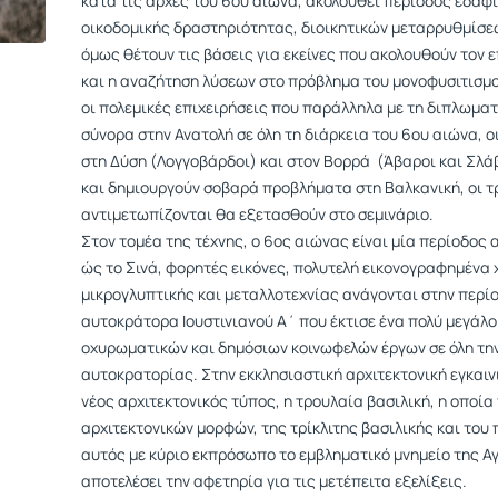
κατά τις αρχές του 6ου αιώνα, ακολουθεί περίοδος εδαφ
οικοδομικής δραστηριότητας, διοικητικών μεταρρυθμίσεω
όμως θέτουν τις βάσεις για εκείνες που ακολουθούν τον
και η αναζήτηση λύσεων στο πρόβλημα του μονοφυσιτισμού
οι πολεμικές επιχειρήσεις που παράλληλα με τη διπλωμα
σύνορα στην Ανατολή σε όλη τη διάρκεια του 6ου αιώνα, 
στη Δύση (Λογγοβάρδοι) και στον Βορρά (Άβαροι και Σλάβ
και δημιουργούν σοβαρά προβλήματα στη Βαλκανική, οι τ
αντιμετωπίζονται θα εξετασθούν στο σεμινάριο.
Στον τομέα της τέχνης, ο 6ος αιώνας είναι μία περίοδο
ώς το Σινά, φορητές εικόνες, πολυτελή εικονογραφημένα 
μικρογλυπτικής και μεταλλοτεχνίας ανάγονται στην περίοδ
αυτοκράτορα Ιουστινιανού Α΄ που έκτισε ένα πολύ μεγάλ
οχυρωματικών και δημόσιων κοινωφελών έργων σε όλη την
αυτοκρατορίας. Στην εκκλησιαστική αρχιτεκτονική εγκαινι
νέος αρχιτεκτονικός τύπος, η τρουλαία βασιλική, η οποί
αρχιτεκτονικών μορφών, της τρίκλιτης βασιλικής και του
αυτός με κύριο εκπρόσωπο το εμβληματικό μνημείο της Α
αποτελέσει την αφετηρία για τις μετέπειτα εξελίξεις.