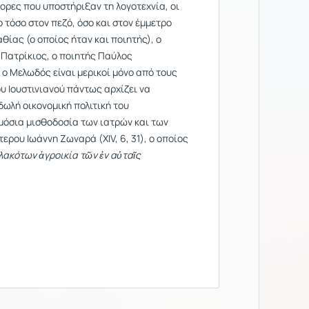
τορες που υποστήριξαν τη λογοτεχνία, οι
ο τόσο στον πεζό, όσο και στον έμμετρο
θίας (ο οποίος ήταν και ποιητής), ο
Πατρίκιος, ο ποιητής Παύλος
 ο Μελωδός είναι μερικοί μόνο από τους
υ Ιουστινιανού πάντως αρχίζει να
δωλή οικονομική πολιτική του
μόσια μισθοδοσία των ιατρών και των
ερου Ιωάννη Ζωναρά (ΧΙV, 6, 31), ο οποίος
λακότων ἀγροικία τῶν ἐν αὐταῖς