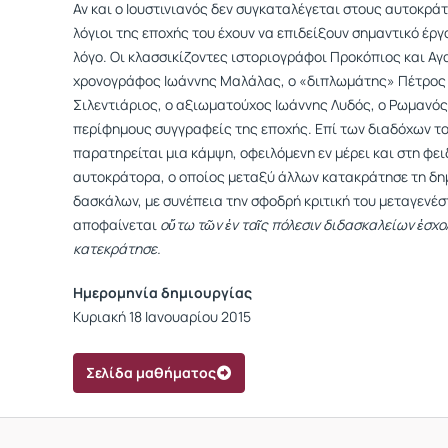
Αν και ο Ιουστινιανός δεν συγκαταλέγεται στους αυτοκρά
λόγιοι της εποχής του έχουν να επιδείξουν σημαντικό έργ
λόγο. Οι κλασσικίζοντες ιστοριογράφοι Προκόπιος και Αγα
χρονογράφος Ιωάννης Μαλάλας, o «διπλωμάτης» Πέτρος 
Σιλεντιάριος, ο αξιωματούχος Ιωάννης Λυδός, ο Ρωμανός
περίφημους συγγραφείς της εποχής. Επί των διαδόχων το
παρατηρείται μια κάμψη, οφειλόμενη εν μέρει και στη φει
αυτοκράτορα, ο οποίος μεταξύ άλλων κατακράτησε τη δη
δασκάλων, με συνέπεια την σφοδρή κριτική του μεταγενέστ
αποφαίνεται
οὕτω τῶν ἐν ταῖς πόλεσιν διδασκαλείων ἐσχο
κατεκράτησε.
Ημερομηνία δημιουργίας
Κυριακή 18 Ιανουαρίου 2015
Σελίδα μαθήματος