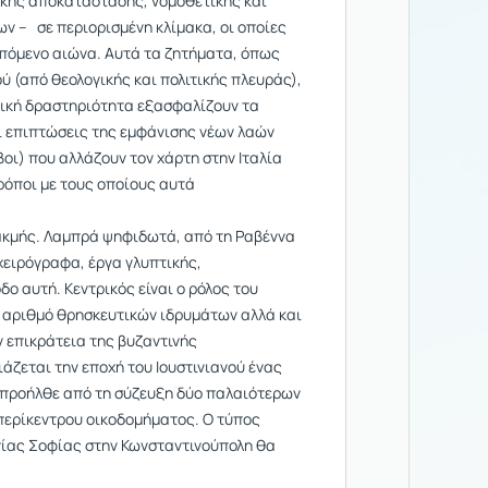
ικής αποκατάστασης, νομοθετικής και
ν – σε περιορισμένη κλίμακα, οι οποίες
 επόμενο αιώνα. Αυτά τα ζητήματα, όπως
 (από θεολογικής και πολιτικής πλευράς),
τική δραστηριότητα εξασφαλίζουν τα
οι επιπτώσεις της εμφάνισης νέων λαών
οι) που αλλάζουν τον χάρτη στην Ιταλία
ρόποι με τους οποίους αυτά
ς ακμής. Λαμπρά ψηφιδωτά, από τη Ραβέννα
χειρόγραφα, έργα γλυπτικής,
ο αυτή. Κεντρικός είναι ο ρόλος του
ο αριθμό θρησκευτικών ιδρυμάτων αλλά και
 επικράτεια της βυζαντινής
άζεται την εποχή του Ιουστινιανού ένας
α προήλθε από τη σύζευξη δύο παλαιότερων
 περίκεντρου οικοδομήματος. Ο τύπος
γίας Σοφίας στην Κωνσταντινούπολη θα