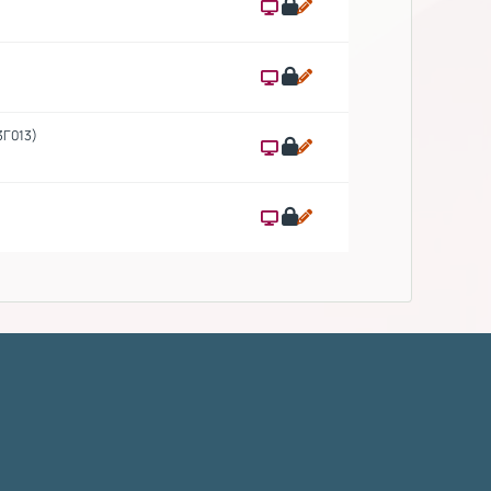
3Γ013)